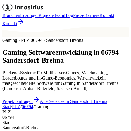
Branchen
Lösungen
Projekte
Team
Blog
Preise
Karriere
Kontakt
Kontakt
Gaming · PLZ 06794 · Sandersdorf-Brehna
Gaming
Softwareentwicklung in
06794
Sandersdorf-Brehna
Backend-Systeme für Multiplayer-Games, Matchmaking,
Leaderboards und In-Game-Economies. Wir entwickeln
maßgeschneiderte Software für Gaming in Sandersdorf-Brehna
(Landkreis Anhalt-Bitterfeld, Sachsen-Anhalt).
Projekt anfragen
Alle Services in Sandersdorf-Brehna
Start
/
PLZ
/
06794
/
Gaming
PLZ
06794
Stadt
Sandersdorf-Brehna