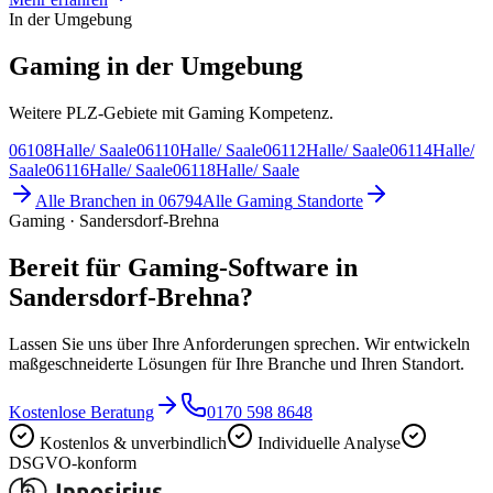
In der Umgebung
Gaming in der Umgebung
Weitere PLZ-Gebiete mit Gaming Kompetenz.
06108
Halle/ Saale
06110
Halle/ Saale
06112
Halle/ Saale
06114
Halle/
Saale
06116
Halle/ Saale
06118
Halle/ Saale
Alle Branchen in
06794
Alle
Gaming
Standorte
Gaming · Sandersdorf-Brehna
Bereit für Gaming-Software in
Sandersdorf-Brehna?
Lassen Sie uns über Ihre Anforderungen sprechen. Wir entwickeln
maßgeschneiderte Lösungen für Ihre Branche und Ihren Standort.
Kostenlose Beratung
0170 598 8648
Kostenlos & unverbindlich
Individuelle Analyse
DSGVO-konform