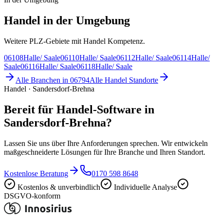
Handel in der Umgebung
Weitere PLZ-Gebiete mit Handel Kompetenz.
06108
Halle/ Saale
06110
Halle/ Saale
06112
Halle/ Saale
06114
Halle/
Saale
06116
Halle/ Saale
06118
Halle/ Saale
Alle Branchen in
06794
Alle
Handel
Standorte
Handel · Sandersdorf-Brehna
Bereit für Handel-Software in
Sandersdorf-Brehna?
Lassen Sie uns über Ihre Anforderungen sprechen. Wir entwickeln
maßgeschneiderte Lösungen für Ihre Branche und Ihren Standort.
Kostenlose Beratung
0170 598 8648
Kostenlos & unverbindlich
Individuelle Analyse
DSGVO-konform