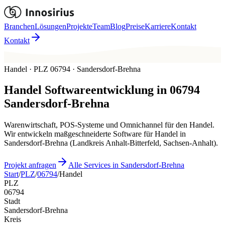
Branchen
Lösungen
Projekte
Team
Blog
Preise
Karriere
Kontakt
Kontakt
Handel · PLZ 06794 · Sandersdorf-Brehna
Handel
Softwareentwicklung in
06794
Sandersdorf-Brehna
Warenwirtschaft, POS-Systeme und Omnichannel für den Handel.
Wir entwickeln maßgeschneiderte Software für Handel in
Sandersdorf-Brehna (Landkreis Anhalt-Bitterfeld, Sachsen-Anhalt).
Projekt anfragen
Alle Services in Sandersdorf-Brehna
Start
/
PLZ
/
06794
/
Handel
PLZ
06794
Stadt
Sandersdorf-Brehna
Kreis