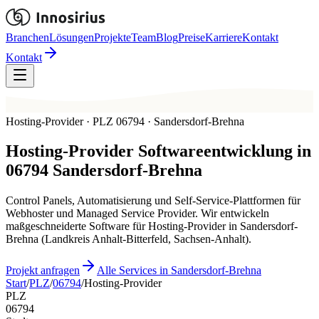
Branchen
Lösungen
Projekte
Team
Blog
Preise
Karriere
Kontakt
Kontakt
Hosting-Provider · PLZ 06794 · Sandersdorf-Brehna
Hosting-Provider
Softwareentwicklung in
06794
Sandersdorf-Brehna
Control Panels, Automatisierung und Self-Service-Plattformen für
Webhoster und Managed Service Provider. Wir entwickeln
maßgeschneiderte Software für Hosting-Provider in Sandersdorf-
Brehna (Landkreis Anhalt-Bitterfeld, Sachsen-Anhalt).
Projekt anfragen
Alle Services in Sandersdorf-Brehna
Start
/
PLZ
/
06794
/
Hosting-Provider
PLZ
06794