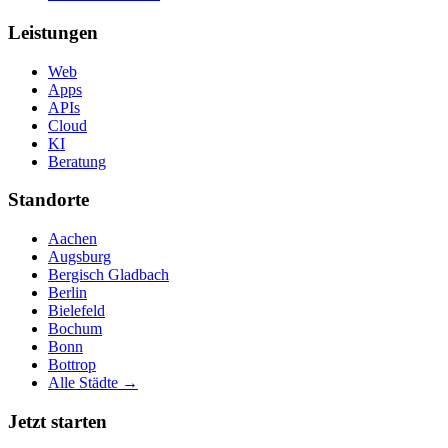
Leistungen
Web
Apps
APIs
Cloud
KI
Beratung
Standorte
Aachen
Augsburg
Bergisch Gladbach
Berlin
Bielefeld
Bochum
Bonn
Bottrop
Alle Städte →
Jetzt starten