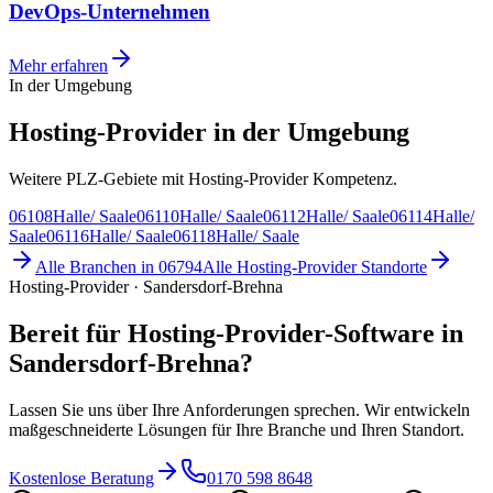
DevOps-Unternehmen
Mehr erfahren
In der Umgebung
Hosting-Provider in der Umgebung
Weitere PLZ-Gebiete mit Hosting-Provider Kompetenz.
06108
Halle/ Saale
06110
Halle/ Saale
06112
Halle/ Saale
06114
Halle/
Saale
06116
Halle/ Saale
06118
Halle/ Saale
Alle Branchen in
06794
Alle
Hosting-Provider
Standorte
Hosting-Provider · Sandersdorf-Brehna
Bereit für Hosting-Provider-Software in
Sandersdorf-Brehna?
Lassen Sie uns über Ihre Anforderungen sprechen. Wir entwickeln
maßgeschneiderte Lösungen für Ihre Branche und Ihren Standort.
Kostenlose Beratung
0170 598 8648