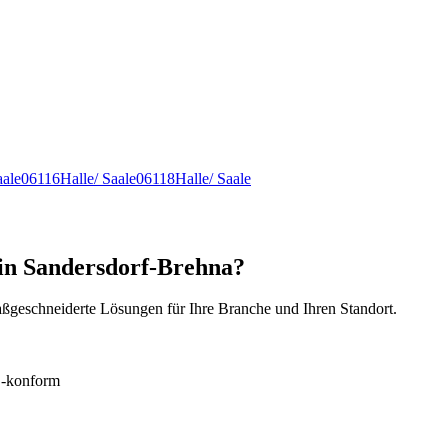
aale
06116
Halle/ Saale
06118
Halle/ Saale
 in Sandersdorf-Brehna?
ßgeschneiderte Lösungen für Ihre Branche und Ihren Standort.
konform