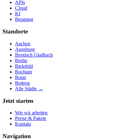
APIs
Cloud
KI
Beratung
Standorte
Aachen
Augsburg
Bergisch Gladbach
Berlin
Bielefeld
Bochum
Bonn
Bottrop
Alle Städte →
Jetzt starten
Wie wir arbeiten
Preise & Pakete
Kontakt
Navigation