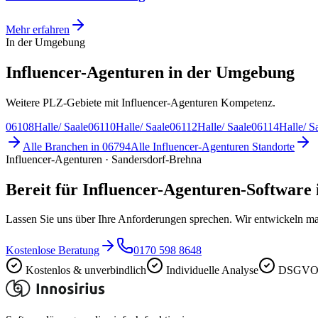
Mehr erfahren
In der Umgebung
Influencer-Agenturen in der Umgebung
Weitere PLZ-Gebiete mit Influencer-Agenturen Kompetenz.
06108
Halle/ Saale
06110
Halle/ Saale
06112
Halle/ Saale
06114
Halle/ S
Alle Branchen in
06794
Alle
Influencer-Agenturen
Standorte
Influencer-Agenturen · Sandersdorf-Brehna
Bereit für Influencer-Agenturen-Software
Lassen Sie uns über Ihre Anforderungen sprechen. Wir entwickeln ma
Kostenlose Beratung
0170 598 8648
Kostenlos & unverbindlich
Individuelle Analyse
DSGVO-