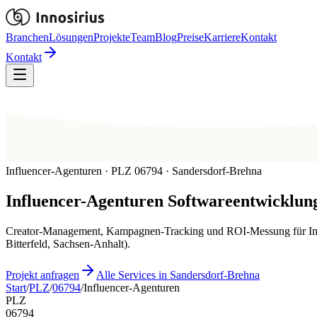
Branchen
Lösungen
Projekte
Team
Blog
Preise
Karriere
Kontakt
Kontakt
Influencer-Agenturen · PLZ 06794 · Sandersdorf-Brehna
Influencer-Agenturen
Softwareentwicklung
Creator-Management, Kampagnen-Tracking und ROI-Messung für Influ
Bitterfeld, Sachsen-Anhalt).
Projekt anfragen
Alle Services in Sandersdorf-Brehna
Start
/
PLZ
/
06794
/
Influencer-Agenturen
PLZ
06794