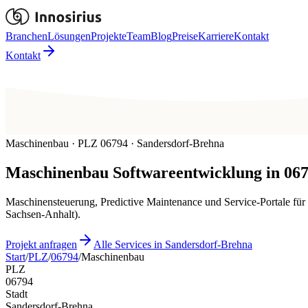
Branchen
Lösungen
Projekte
Team
Blog
Preise
Karriere
Kontakt
Kontakt
Maschinenbau · PLZ 06794 · Sandersdorf-Brehna
Maschinenbau
Softwareentwicklung in
06
Maschinensteuerung, Predictive Maintenance und Service-Portale für
Sachsen-Anhalt).
Projekt anfragen
Alle Services in Sandersdorf-Brehna
Start
/
PLZ
/
06794
/
Maschinenbau
PLZ
06794
Stadt
Sandersdorf-Brehna