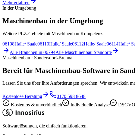
Mehr erfahren
In der Umgebung
Maschinenbau in der Umgebung
Weitere PLZ-Gebiete mit Maschinenbau Kompetenz.
06108
Halle/ Saale
06110
Halle/ Saale
06112
Halle/ Saale
06114
Halle/ S
Alle Branchen in
06794
Alle
Maschinenbau
Standorte
Maschinenbau · Sandersdorf-Brehna
Bereit für Maschinenbau-Software in San
Lassen Sie uns über Ihre Anforderungen sprechen. Wir entwickeln ma
Kostenlose Beratung
0170 598 8648
Kostenlos & unverbindlich
Individuelle Analyse
DSGVO-
Softwarelösungen, die einfach funktionieren.