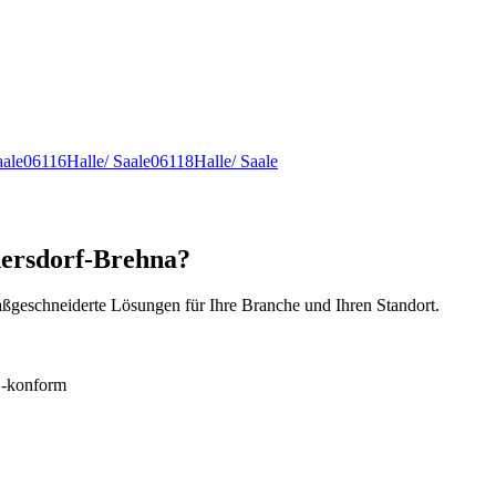
aale
06116
Halle/ Saale
06118
Halle/ Saale
dersdorf-Brehna?
ßgeschneiderte Lösungen für Ihre Branche und Ihren Standort.
konform