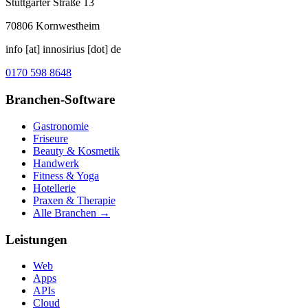
Stuttgarter Straße 13
70806
Kornwestheim
info [at] innosirius [dot] de
0170 598 8648
Branchen-Software
Gastronomie
Friseure
Beauty & Kosmetik
Handwerk
Fitness & Yoga
Hotellerie
Praxen & Therapie
Alle Branchen →
Leistungen
Web
Apps
APIs
Cloud