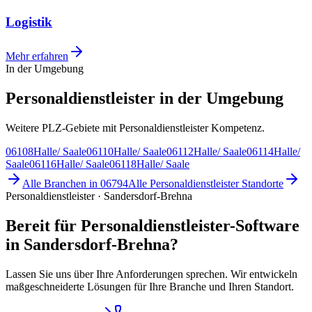
Logistik
Mehr erfahren
In der Umgebung
Personaldienstleister in der Umgebung
Weitere PLZ-Gebiete mit Personaldienstleister Kompetenz.
06108
Halle/ Saale
06110
Halle/ Saale
06112
Halle/ Saale
06114
Halle/
Saale
06116
Halle/ Saale
06118
Halle/ Saale
Alle Branchen in
06794
Alle
Personaldienstleister
Standorte
Personaldienstleister · Sandersdorf-Brehna
Bereit für Personaldienstleister-Software
in Sandersdorf-Brehna?
Lassen Sie uns über Ihre Anforderungen sprechen. Wir entwickeln
maßgeschneiderte Lösungen für Ihre Branche und Ihren Standort.