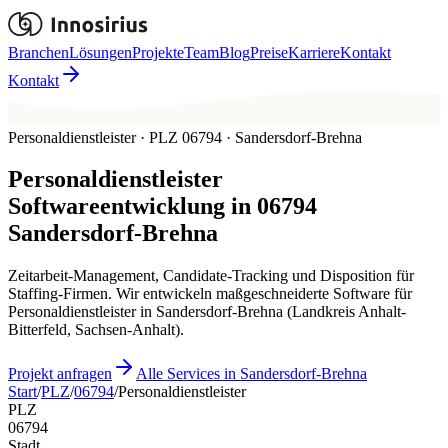
Branchen
Lösungen
Projekte
Team
Blog
Preise
Karriere
Kontakt
Kontakt
Personaldienstleister · PLZ 06794 · Sandersdorf-Brehna
Personaldienstleister
Softwareentwicklung in
06794
Sandersdorf-Brehna
Zeitarbeit-Management, Candidate-Tracking und Disposition für
Staffing-Firmen. Wir entwickeln maßgeschneiderte Software für
Personaldienstleister in Sandersdorf-Brehna (Landkreis Anhalt-
Bitterfeld, Sachsen-Anhalt).
Projekt anfragen
Alle Services in Sandersdorf-Brehna
Start
/
PLZ
/
06794
/
Personaldienstleister
PLZ
06794
Stadt