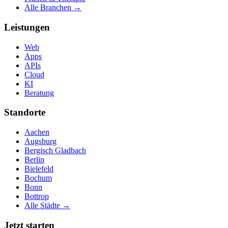
Alle Branchen →
Leistungen
Web
Apps
APIs
Cloud
KI
Beratung
Standorte
Aachen
Augsburg
Bergisch Gladbach
Berlin
Bielefeld
Bochum
Bonn
Bottrop
Alle Städte →
Jetzt starten