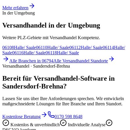
Mehr erfahren
In der Umgebung
Versandhandel in der Umgebung
Weitere PLZ-Gebiete mit Versandhandel Kompetenz.
06108
Halle/ Saale
06110
Halle/ Saale
06112
Halle/ Saale
06114
Halle/
Saale
06116
Halle/ Saale
06118
Halle/ Saale
Alle Branchen in
06794
Alle
Versandhandel
Standorte
Versandhandel · Sandersdorf-Brehna
Bereit für Versandhandel-Software in
Sandersdorf-Brehna?
Lassen Sie uns über Ihre Anforderungen sprechen. Wir entwickeln
maßgeschneiderte Lösungen für Ihre Branche und Ihren Standort.
Kostenlose Beratung
0170 598 8648
Kostenlos & unverbindlich
Individuelle Analyse
DSGVO-konform