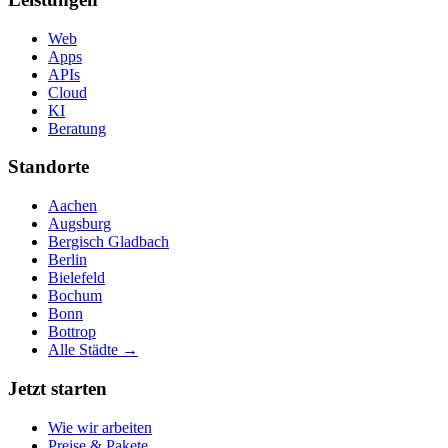
Web
Apps
APIs
Cloud
KI
Beratung
Standorte
Aachen
Augsburg
Bergisch Gladbach
Berlin
Bielefeld
Bochum
Bonn
Bottrop
Alle Städte →
Jetzt starten
Wie wir arbeiten
Preise & Pakete