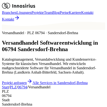
Branchen
Lösungen
Projekte
Team
Blog
Preise
Karriere
Kontakt
Kontakt
Versandhandel · PLZ 06794 · Sandersdorf-Brehna
Versandhandel
Softwareentwicklung in
06794
Sandersdorf-Brehna
Katalogmanagement, Versandabwicklung und Kundenservice-
Systeme für klassischen Versandhandel. Wir entwickeln
maßgeschneiderte Software für Versandhandel in Sandersdorf-
Brehna (Landkreis Anhalt-Bitterfeld, Sachsen-Anhalt).
Projekt anfragen
Alle Services in Sandersdorf-Brehna
Start
/
PLZ
/
06794
/
Versandhandel
PLZ
06794
Stadt
Sandersdorf-Brehna