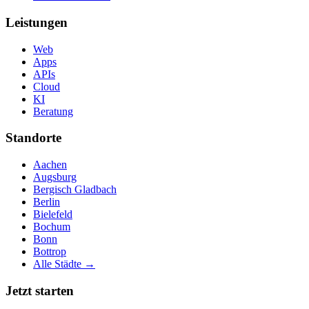
Leistungen
Web
Apps
APIs
Cloud
KI
Beratung
Standorte
Aachen
Augsburg
Bergisch Gladbach
Berlin
Bielefeld
Bochum
Bonn
Bottrop
Alle Städte →
Jetzt starten