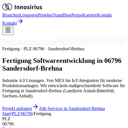
Branchen
Lösungen
Projekte
Team
Blog
Preise
Karriere
Kontakt
Kontakt
Fertigung · PLZ 06796 · Sandersdorf-Brehna
Fertigung
Softwareentwicklung in
06796
Sandersdorf-Brehna
Industrie 4.0 Lösungen. Von MES bis IoT-Integration für moderne
Produktionsanlagen. Wir entwickeln maßgeschneiderte Software für
Fertigung in Sandersdorf-Brehna (Landkreis Anhalt-Bitterfeld,
Sachsen-Anhalt).
Projekt anfragen
Alle Services in Sandersdorf-Brehna
Start
/
PLZ
/
06796
/
Fertigung
PLZ
06796