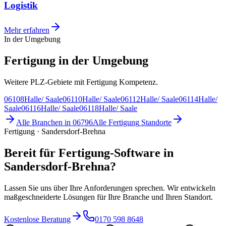
Logistik
Mehr erfahren
In der Umgebung
Fertigung in der Umgebung
Weitere PLZ-Gebiete mit Fertigung Kompetenz.
06108
Halle/ Saale
06110
Halle/ Saale
06112
Halle/ Saale
06114
Halle/
Saale
06116
Halle/ Saale
06118
Halle/ Saale
Alle Branchen in
06796
Alle
Fertigung
Standorte
Fertigung · Sandersdorf-Brehna
Bereit für Fertigung-Software in
Sandersdorf-Brehna?
Lassen Sie uns über Ihre Anforderungen sprechen. Wir entwickeln
maßgeschneiderte Lösungen für Ihre Branche und Ihren Standort.
Kostenlose Beratung
0170 598 8648