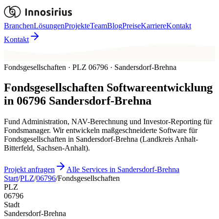
Branchen
Lösungen
Projekte
Team
Blog
Preise
Karriere
Kontakt
Kontakt
Fondsgesellschaften · PLZ 06796 · Sandersdorf-Brehna
Fondsgesellschaften
Softwareentwicklung
in
06796
Sandersdorf-Brehna
Fund Administration, NAV-Berechnung und Investor-Reporting für
Fondsmanager. Wir entwickeln maßgeschneiderte Software für
Fondsgesellschaften in Sandersdorf-Brehna (Landkreis Anhalt-
Bitterfeld, Sachsen-Anhalt).
Projekt anfragen
Alle Services in Sandersdorf-Brehna
Start
/
PLZ
/
06796
/
Fondsgesellschaften
PLZ
06796
Stadt
Sandersdorf-Brehna