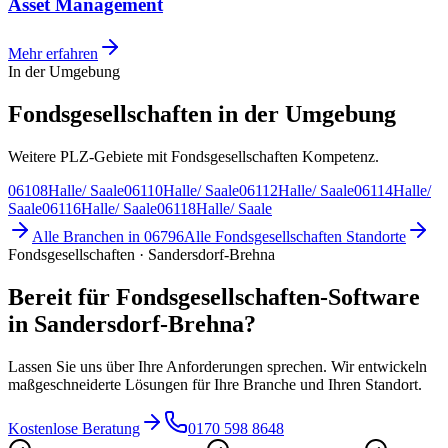
Asset Management
Mehr erfahren
In der Umgebung
Fondsgesellschaften in der Umgebung
Weitere PLZ-Gebiete mit Fondsgesellschaften Kompetenz.
06108
Halle/ Saale
06110
Halle/ Saale
06112
Halle/ Saale
06114
Halle/
Saale
06116
Halle/ Saale
06118
Halle/ Saale
Alle Branchen in
06796
Alle
Fondsgesellschaften
Standorte
Fondsgesellschaften · Sandersdorf-Brehna
Bereit für Fondsgesellschaften-Software
in Sandersdorf-Brehna?
Lassen Sie uns über Ihre Anforderungen sprechen. Wir entwickeln
maßgeschneiderte Lösungen für Ihre Branche und Ihren Standort.
Kostenlose Beratung
0170 598 8648