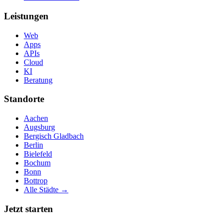
Leistungen
Web
Apps
APIs
Cloud
KI
Beratung
Standorte
Aachen
Augsburg
Bergisch Gladbach
Berlin
Bielefeld
Bochum
Bonn
Bottrop
Alle Städte →
Jetzt starten