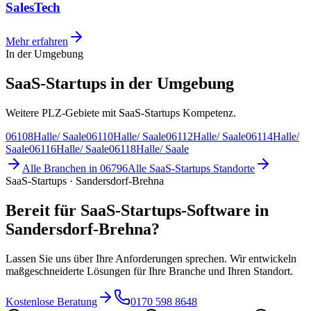
SalesTech
Mehr erfahren
In der Umgebung
SaaS-Startups in der Umgebung
Weitere PLZ-Gebiete mit SaaS-Startups Kompetenz.
06108
Halle/ Saale
06110
Halle/ Saale
06112
Halle/ Saale
06114
Halle/
Saale
06116
Halle/ Saale
06118
Halle/ Saale
Alle Branchen in
06796
Alle
SaaS-Startups
Standorte
SaaS-Startups · Sandersdorf-Brehna
Bereit für SaaS-Startups-Software in
Sandersdorf-Brehna?
Lassen Sie uns über Ihre Anforderungen sprechen. Wir entwickeln
maßgeschneiderte Lösungen für Ihre Branche und Ihren Standort.
Kostenlose Beratung
0170 598 8648