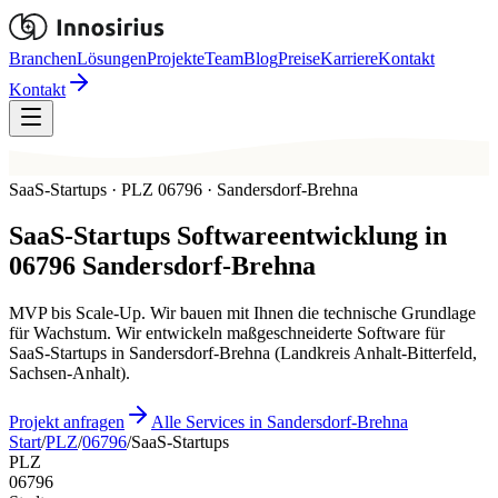
Branchen
Lösungen
Projekte
Team
Blog
Preise
Karriere
Kontakt
Kontakt
SaaS-Startups · PLZ 06796 · Sandersdorf-Brehna
SaaS-Startups
Softwareentwicklung in
06796
Sandersdorf-Brehna
MVP bis Scale-Up. Wir bauen mit Ihnen die technische Grundlage
für Wachstum. Wir entwickeln maßgeschneiderte Software für
SaaS-Startups in Sandersdorf-Brehna (Landkreis Anhalt-Bitterfeld,
Sachsen-Anhalt).
Projekt anfragen
Alle Services in Sandersdorf-Brehna
Start
/
PLZ
/
06796
/
SaaS-Startups
PLZ
06796