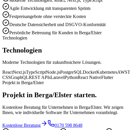
Moderne Technologien: React, Next.js, TypeScript
Agile Entwicklung mit transparenten Sprints
Festpreisangebote ohne versteckte Kosten
Deutsche Datensicherheit und DSGVO-Konformität
Persönliche Betreuung für Kunden in Berga/Elster
Technologien
Technologien
Moderne Technologien für zukunftssichere Lösungen.
React
Next.js
TypeScript
Node.js
PostgreSQL
Docker
Kubernetes
AWS
T
CSS
GraphQL
REST APIs
Laravel
Python
React Native
Flutter
Projekt in Berga/Elster
Projekt in Berga/Elster starten.
Kostenlose Beratung für Unternehmen in Berga/Elster. Wir zeigen
Ihnen, wie individuelle Software Ihr Unternehmen voranbringt.
Kostenlose Beratung
0170 598 8648