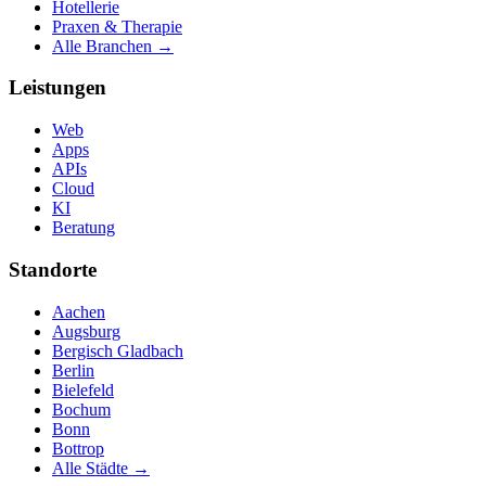
Hotellerie
Praxen & Therapie
Alle Branchen →
Leistungen
Web
Apps
APIs
Cloud
KI
Beratung
Standorte
Aachen
Augsburg
Bergisch Gladbach
Berlin
Bielefeld
Bochum
Bonn
Bottrop
Alle Städte →