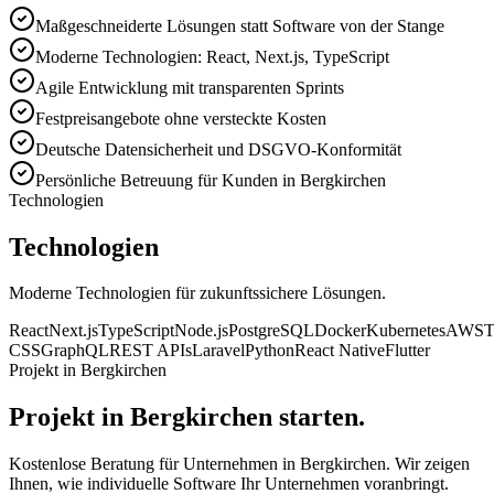
Maßgeschneiderte Lösungen statt Software von der Stange
Moderne Technologien: React, Next.js, TypeScript
Agile Entwicklung mit transparenten Sprints
Festpreisangebote ohne versteckte Kosten
Deutsche Datensicherheit und DSGVO-Konformität
Persönliche Betreuung für Kunden in Bergkirchen
Technologien
Technologien
Moderne Technologien für zukunftssichere Lösungen.
React
Next.js
TypeScript
Node.js
PostgreSQL
Docker
Kubernetes
AWS
T
CSS
GraphQL
REST APIs
Laravel
Python
React Native
Flutter
Projekt in Bergkirchen
Projekt in Bergkirchen starten.
Kostenlose Beratung für Unternehmen in Bergkirchen. Wir zeigen
Ihnen, wie individuelle Software Ihr Unternehmen voranbringt.