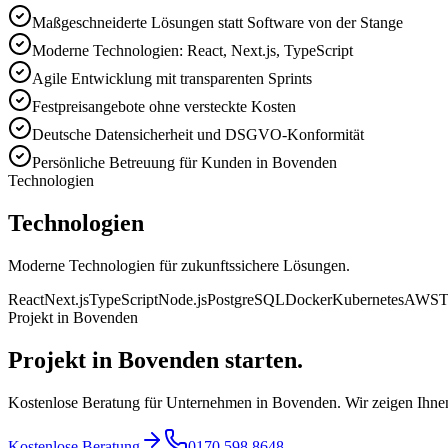
Maßgeschneiderte Lösungen statt Software von der Stange
Moderne Technologien: React, Next.js, TypeScript
Agile Entwicklung mit transparenten Sprints
Festpreisangebote ohne versteckte Kosten
Deutsche Datensicherheit und DSGVO-Konformität
Persönliche Betreuung für Kunden in Bovenden
Technologien
Technologien
Moderne Technologien für zukunftssichere Lösungen.
React
Next.js
TypeScript
Node.js
PostgreSQL
Docker
Kubernetes
AWS
T
Projekt in Bovenden
Projekt in Bovenden starten.
Kostenlose Beratung für Unternehmen in Bovenden. Wir zeigen Ihnen
Kostenlose Beratung
0170 598 8648