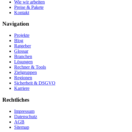
Wie wir arbeiten
Preise & Pakete
Kontakt
Navigation
Projekte
Blog
Ratgeber
Glossar
Branchen
Lösungen
Rechner & Tools
Zielgruppen
Regionen
Sicherheit & DSGVO
Karriere
Rechtliches
Impressum
Datenschutz
AGB
Sitemap