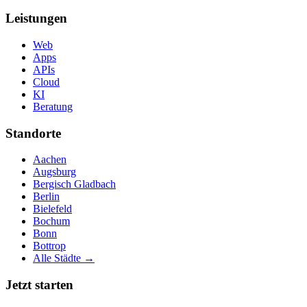
Leistungen
Web
Apps
APIs
Cloud
KI
Beratung
Standorte
Aachen
Augsburg
Bergisch Gladbach
Berlin
Bielefeld
Bochum
Bonn
Bottrop
Alle Städte →
Jetzt starten