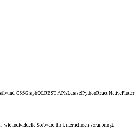
ailwind CSS
GraphQL
REST APIs
Laravel
Python
React Native
Flutter
, wie individuelle Software Ihr Unternehmen voranbringt.