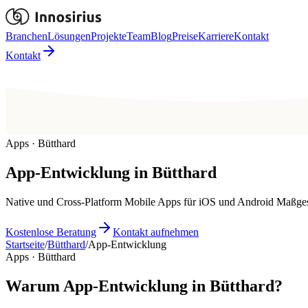
Branchen
Lösungen
Projekte
Team
Blog
Preise
Karriere
Kontakt
Kontakt
Apps · Bütthard
App-Entwicklung
in
Bütthard
Native und Cross-Platform Mobile Apps für iOS und Android Maßge
Kostenlose Beratung
Kontakt aufnehmen
Startseite
/
Bütthard
/
App-Entwicklung
Apps · Bütthard
Warum App-Entwicklung in Bütthard?