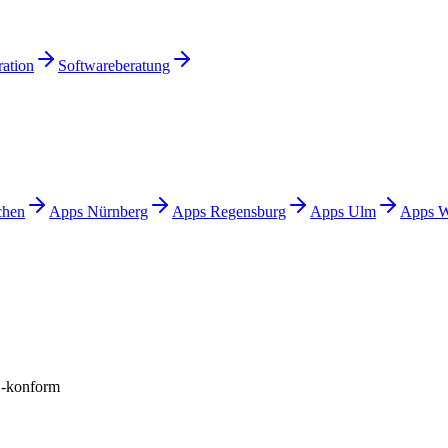
ration
Softwareberatung
.
hen
Apps
Nürnberg
Apps
Regensburg
Apps
Ulm
Apps
W
konform