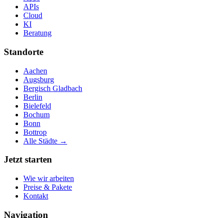
APIs
Cloud
KI
Beratung
Standorte
Aachen
Augsburg
Bergisch Gladbach
Berlin
Bielefeld
Bochum
Bonn
Bottrop
Alle Städte →
Jetzt starten
Wie wir arbeiten
Preise & Pakete
Kontakt
Navigation