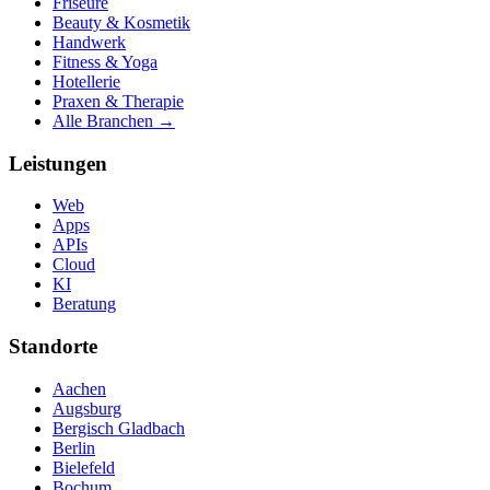
Friseure
Beauty & Kosmetik
Handwerk
Fitness & Yoga
Hotellerie
Praxen & Therapie
Alle Branchen →
Leistungen
Web
Apps
APIs
Cloud
KI
Beratung
Standorte
Aachen
Augsburg
Bergisch Gladbach
Berlin
Bielefeld
Bochum