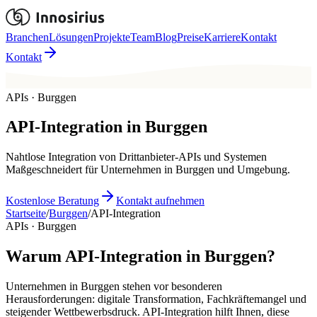
Branchen
Lösungen
Projekte
Team
Blog
Preise
Karriere
Kontakt
Kontakt
APIs · Burggen
API-Integration
in
Burggen
Nahtlose Integration von Drittanbieter-APIs und Systemen
Maßgeschneidert für Unternehmen in Burggen und Umgebung.
Kostenlose Beratung
Kontakt aufnehmen
Startseite
/
Burggen
/
API-Integration
APIs · Burggen
Warum API-Integration in Burggen?
Unternehmen in Burggen stehen vor besonderen
Herausforderungen: digitale Transformation, Fachkräftemangel und
steigender Wettbewerbsdruck. API-Integration hilft Ihnen, diese