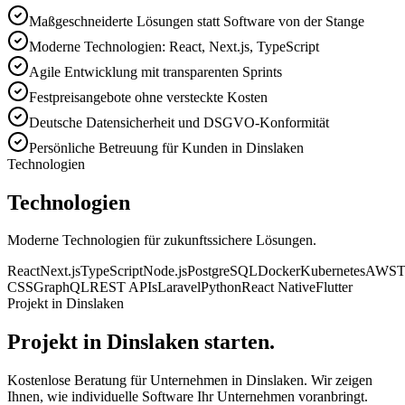
Maßgeschneiderte Lösungen statt Software von der Stange
Moderne Technologien: React, Next.js, TypeScript
Agile Entwicklung mit transparenten Sprints
Festpreisangebote ohne versteckte Kosten
Deutsche Datensicherheit und DSGVO-Konformität
Persönliche Betreuung für Kunden in Dinslaken
Technologien
Technologien
Moderne Technologien für zukunftssichere Lösungen.
React
Next.js
TypeScript
Node.js
PostgreSQL
Docker
Kubernetes
AWS
T
CSS
GraphQL
REST APIs
Laravel
Python
React Native
Flutter
Projekt in Dinslaken
Projekt in Dinslaken starten.
Kostenlose Beratung für Unternehmen in Dinslaken. Wir zeigen
Ihnen, wie individuelle Software Ihr Unternehmen voranbringt.