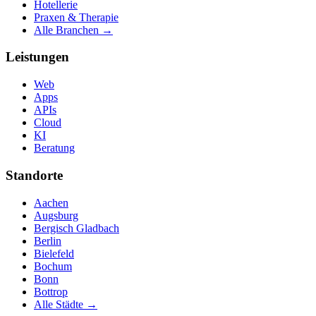
Hotellerie
Praxen & Therapie
Alle Branchen →
Leistungen
Web
Apps
APIs
Cloud
KI
Beratung
Standorte
Aachen
Augsburg
Bergisch Gladbach
Berlin
Bielefeld
Bochum
Bonn
Bottrop
Alle Städte →