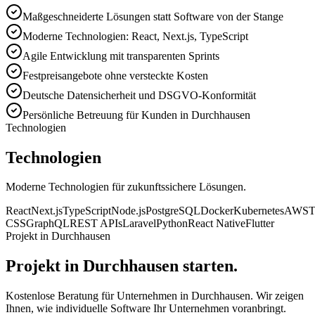
Maßgeschneiderte Lösungen statt Software von der Stange
Moderne Technologien: React, Next.js, TypeScript
Agile Entwicklung mit transparenten Sprints
Festpreisangebote ohne versteckte Kosten
Deutsche Datensicherheit und DSGVO-Konformität
Persönliche Betreuung für Kunden in Durchhausen
Technologien
Technologien
Moderne Technologien für zukunftssichere Lösungen.
React
Next.js
TypeScript
Node.js
PostgreSQL
Docker
Kubernetes
AWS
T
CSS
GraphQL
REST APIs
Laravel
Python
React Native
Flutter
Projekt in Durchhausen
Projekt in Durchhausen starten.
Kostenlose Beratung für Unternehmen in Durchhausen. Wir zeigen
Ihnen, wie individuelle Software Ihr Unternehmen voranbringt.