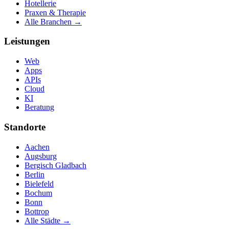
Hotellerie
Praxen & Therapie
Alle Branchen →
Leistungen
Web
Apps
APIs
Cloud
KI
Beratung
Standorte
Aachen
Augsburg
Bergisch Gladbach
Berlin
Bielefeld
Bochum
Bonn
Bottrop
Alle Städte →