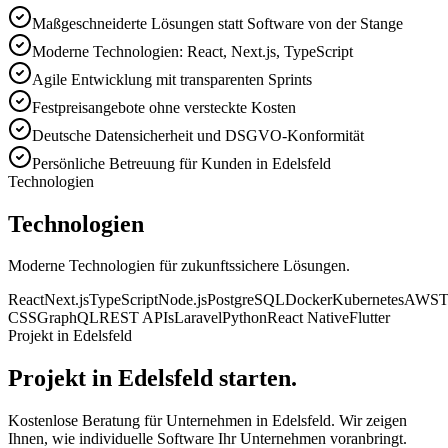
Maßgeschneiderte Lösungen statt Software von der Stange
Moderne Technologien: React, Next.js, TypeScript
Agile Entwicklung mit transparenten Sprints
Festpreisangebote ohne versteckte Kosten
Deutsche Datensicherheit und DSGVO-Konformität
Persönliche Betreuung für Kunden in Edelsfeld
Technologien
Technologien
Moderne Technologien für zukunftssichere Lösungen.
React
Next.js
TypeScript
Node.js
PostgreSQL
Docker
Kubernetes
AWS
T
CSS
GraphQL
REST APIs
Laravel
Python
React Native
Flutter
Projekt in Edelsfeld
Projekt in Edelsfeld starten.
Kostenlose Beratung für Unternehmen in Edelsfeld. Wir zeigen
Ihnen, wie individuelle Software Ihr Unternehmen voranbringt.