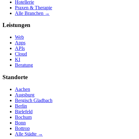
Hotellerie
Praxen & Therapie
Alle Branchen →
Leistungen
Web
Apps
APIs
Cloud
KI
Beratung
Standorte
Aachen
Augsburg
Bergisch Gladbach
Berlin
Bielefeld
Bochum
Bonn
Bottrop
Alle Städte →