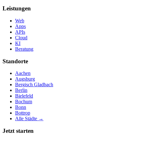
Leistungen
Web
Apps
APIs
Cloud
KI
Beratung
Standorte
Aachen
Augsburg
Bergisch Gladbach
Berlin
Bielefeld
Bochum
Bonn
Bottrop
Alle Städte →
Jetzt starten