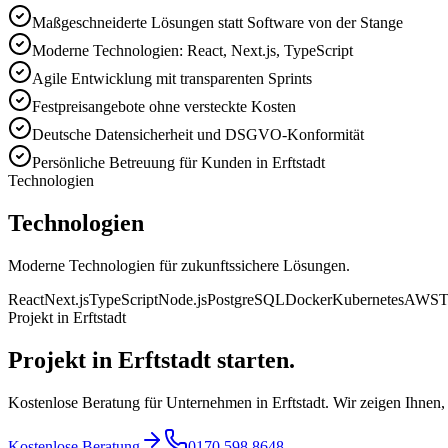
Maßgeschneiderte Lösungen statt Software von der Stange
Moderne Technologien: React, Next.js, TypeScript
Agile Entwicklung mit transparenten Sprints
Festpreisangebote ohne versteckte Kosten
Deutsche Datensicherheit und DSGVO-Konformität
Persönliche Betreuung für Kunden in Erftstadt
Technologien
Technologien
Moderne Technologien für zukunftssichere Lösungen.
React
Next.js
TypeScript
Node.js
PostgreSQL
Docker
Kubernetes
AWS
T
Projekt in Erftstadt
Projekt in Erftstadt starten.
Kostenlose Beratung für Unternehmen in Erftstadt. Wir zeigen Ihnen,
Kostenlose Beratung
0170 598 8648