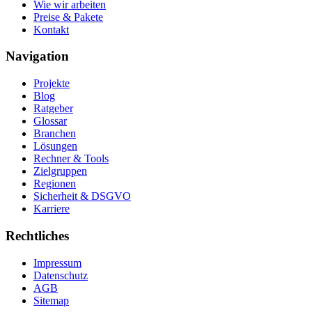
Wie wir arbeiten
Preise & Pakete
Kontakt
Navigation
Projekte
Blog
Ratgeber
Glossar
Branchen
Lösungen
Rechner & Tools
Zielgruppen
Regionen
Sicherheit & DSGVO
Karriere
Rechtliches
Impressum
Datenschutz
AGB
Sitemap