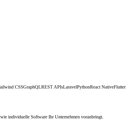
ailwind CSS
GraphQL
REST APIs
Laravel
Python
React Native
Flutter
 wie individuelle Software Ihr Unternehmen voranbringt.