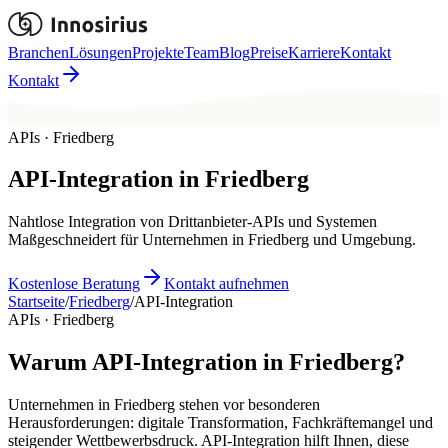
Branchen
Lösungen
Projekte
Team
Blog
Preise
Karriere
Kontakt
Kontakt
APIs · Friedberg
API-Integration
in
Friedberg
Nahtlose Integration von Drittanbieter-APIs und Systemen
Maßgeschneidert für Unternehmen in Friedberg und Umgebung.
Kostenlose Beratung
Kontakt aufnehmen
Startseite
/
Friedberg
/
API-Integration
APIs · Friedberg
Warum API-Integration in Friedberg?
Unternehmen in Friedberg stehen vor besonderen
Herausforderungen: digitale Transformation, Fachkräftemangel und
steigender Wettbewerbsdruck. API-Integration hilft Ihnen, diese