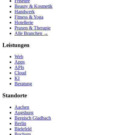
Friseure
Beauty & Kosmetik
Handwerk
Fitness & Yoga
Hotellerie
Praxen & Therapie
Alle Branchen →
Leistungen
Web
Apps
APIs
Cloud
KI
Beratung
Standorte
Aachen
Augsburg
Bergisch Gladbach
Berlin
Bielefeld
Bochum