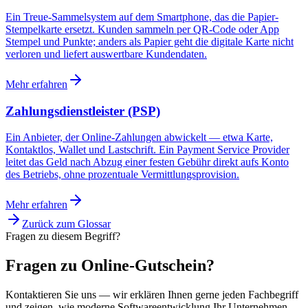
Ein Treue-Sammelsystem auf dem Smartphone, das die Papier-
Stempelkarte ersetzt. Kunden sammeln per QR-Code oder App
Stempel und Punkte; anders als Papier geht die digitale Karte nicht
verloren und liefert auswertbare Kundendaten.
Mehr erfahren
Zahlungsdienstleister (PSP)
Ein Anbieter, der Online-Zahlungen abwickelt — etwa Karte,
Kontaktlos, Wallet und Lastschrift. Ein Payment Service Provider
leitet das Geld nach Abzug einer festen Gebühr direkt aufs Konto
des Betriebs, ohne prozentuale Vermittlungsprovision.
Mehr erfahren
Zurück zum Glossar
Fragen zu diesem Begriff?
Fragen zu Online-Gutschein?
Kontaktieren Sie uns — wir erklären Ihnen gerne jeden Fachbegriff
und zeigen, wie moderne Softwareentwicklung Ihr Unternehmen