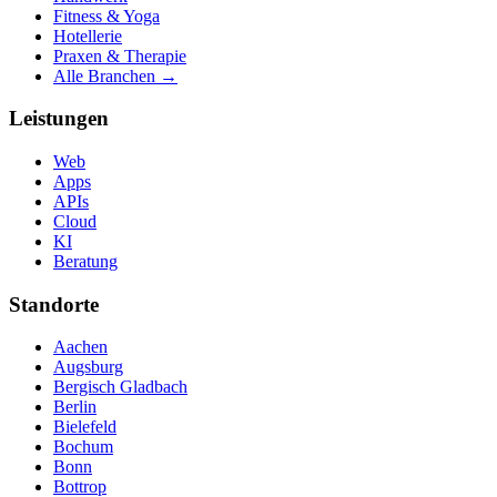
Fitness & Yoga
Hotellerie
Praxen & Therapie
Alle Branchen →
Leistungen
Web
Apps
APIs
Cloud
KI
Beratung
Standorte
Aachen
Augsburg
Bergisch Gladbach
Berlin
Bielefeld
Bochum
Bonn
Bottrop