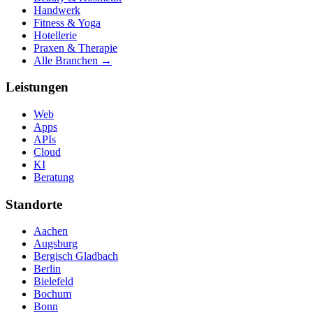
Handwerk
Fitness & Yoga
Hotellerie
Praxen & Therapie
Alle Branchen →
Leistungen
Web
Apps
APIs
Cloud
KI
Beratung
Standorte
Aachen
Augsburg
Bergisch Gladbach
Berlin
Bielefeld
Bochum
Bonn