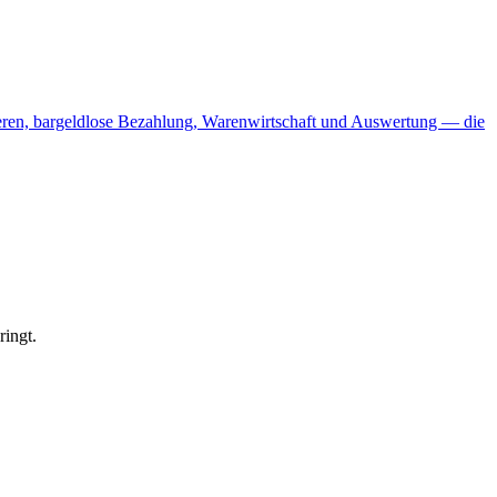
ieren, bargeldlose Bezahlung, Warenwirtschaft und Auswertung — die
ingt.