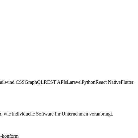
ailwind CSS
GraphQL
REST APIs
Laravel
Python
React Native
Flutter
, wie individuelle Software Ihr Unternehmen voranbringt.
konform