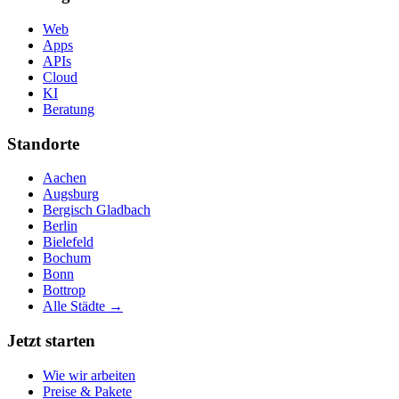
Web
Apps
APIs
Cloud
KI
Beratung
Standorte
Aachen
Augsburg
Bergisch Gladbach
Berlin
Bielefeld
Bochum
Bonn
Bottrop
Alle Städte →
Jetzt starten
Wie wir arbeiten
Preise & Pakete