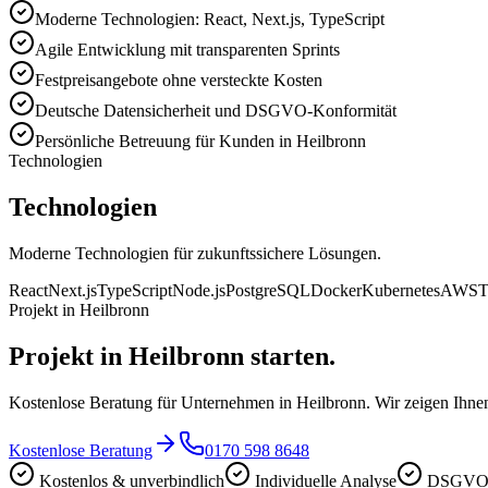
Moderne Technologien: React, Next.js, TypeScript
Agile Entwicklung mit transparenten Sprints
Festpreisangebote ohne versteckte Kosten
Deutsche Datensicherheit und DSGVO-Konformität
Persönliche Betreuung für Kunden in Heilbronn
Technologien
Technologien
Moderne Technologien für zukunftssichere Lösungen.
React
Next.js
TypeScript
Node.js
PostgreSQL
Docker
Kubernetes
AWS
T
Projekt in Heilbronn
Projekt in Heilbronn starten.
Kostenlose Beratung für Unternehmen in Heilbronn. Wir zeigen Ihnen
Kostenlose Beratung
0170 598 8648
Kostenlos & unverbindlich
Individuelle Analyse
DSGVO-