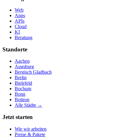
Web
Apps
APIs
Cloud
KI
Beratung
Standorte
Aachen
Augsburg
Bergisch Gladbach
Berlin
Bielefeld
Bochum
Bonn
Bottrop
Alle Städte →
Jetzt starten
Wie wir arbeiten
Preise & Pakete