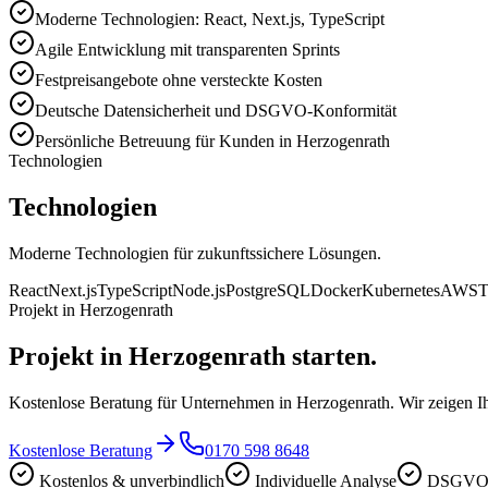
Moderne Technologien: React, Next.js, TypeScript
Agile Entwicklung mit transparenten Sprints
Festpreisangebote ohne versteckte Kosten
Deutsche Datensicherheit und DSGVO-Konformität
Persönliche Betreuung für Kunden in Herzogenrath
Technologien
Technologien
Moderne Technologien für zukunftssichere Lösungen.
React
Next.js
TypeScript
Node.js
PostgreSQL
Docker
Kubernetes
AWS
T
Projekt in Herzogenrath
Projekt in Herzogenrath starten.
Kostenlose Beratung für Unternehmen in Herzogenrath. Wir zeigen Ih
Kostenlose Beratung
0170 598 8648
Kostenlos & unverbindlich
Individuelle Analyse
DSGVO-