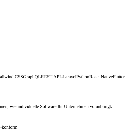
ailwind CSS
GraphQL
REST APIs
Laravel
Python
React Native
Flutter
nen, wie individuelle Software Ihr Unternehmen voranbringt.
konform