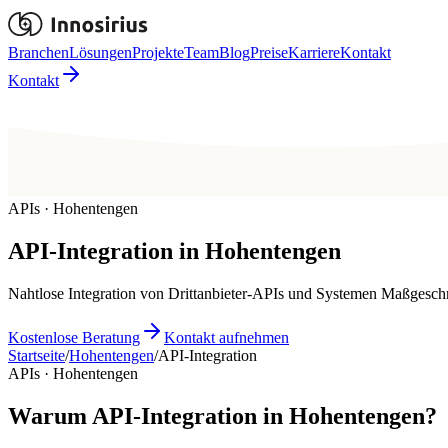
Branchen
Lösungen
Projekte
Team
Blog
Preise
Karriere
Kontakt
Kontakt
APIs · Hohentengen
API-Integration
in
Hohentengen
Nahtlose Integration von Drittanbieter-APIs und Systemen Maßges
Kostenlose Beratung
Kontakt aufnehmen
Startseite
/
Hohentengen
/
API-Integration
APIs · Hohentengen
Warum API-Integration in Hohentengen?