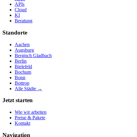
APIs
Cloud
KI
Beratung
Standorte
Aachen
Augsburg
Bergisch Gladbach
Berlin
Bielefeld
Bochum
Bonn
Bottrop
Alle Städte →
Jetzt starten
Wie wir arbeiten
Preise & Pakete
Kontakt
Navigation