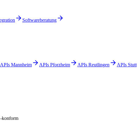
egration
Softwareberatung
APIs
Mannheim
APIs
Pforzheim
APIs
Reutlingen
APIs
Stutt
konform