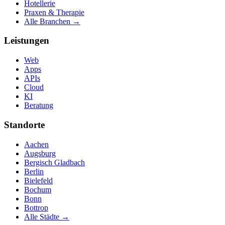
Hotellerie
Praxen & Therapie
Alle Branchen →
Leistungen
Web
Apps
APIs
Cloud
KI
Beratung
Standorte
Aachen
Augsburg
Bergisch Gladbach
Berlin
Bielefeld
Bochum
Bonn
Bottrop
Alle Städte →