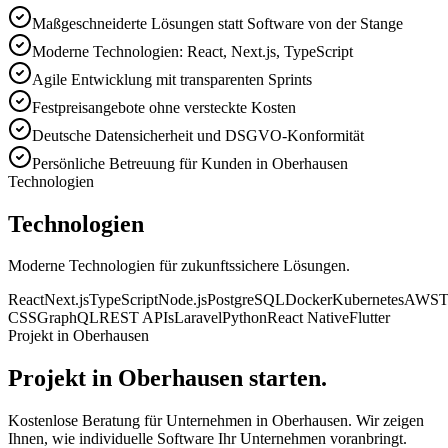
Maßgeschneiderte Lösungen statt Software von der Stange
Moderne Technologien: React, Next.js, TypeScript
Agile Entwicklung mit transparenten Sprints
Festpreisangebote ohne versteckte Kosten
Deutsche Datensicherheit und DSGVO-Konformität
Persönliche Betreuung für Kunden in Oberhausen
Technologien
Technologien
Moderne Technologien für zukunftssichere Lösungen.
React
Next.js
TypeScript
Node.js
PostgreSQL
Docker
Kubernetes
AWS
T
CSS
GraphQL
REST APIs
Laravel
Python
React Native
Flutter
Projekt in Oberhausen
Projekt in Oberhausen starten.
Kostenlose Beratung für Unternehmen in Oberhausen. Wir zeigen
Ihnen, wie individuelle Software Ihr Unternehmen voranbringt.