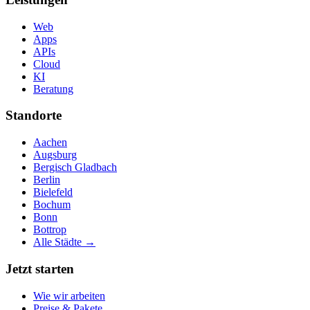
Web
Apps
APIs
Cloud
KI
Beratung
Standorte
Aachen
Augsburg
Bergisch Gladbach
Berlin
Bielefeld
Bochum
Bonn
Bottrop
Alle Städte →
Jetzt starten
Wie wir arbeiten
Preise & Pakete