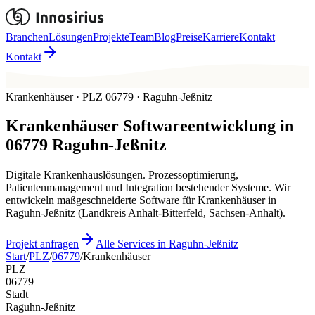
Branchen
Lösungen
Projekte
Team
Blog
Preise
Karriere
Kontakt
Kontakt
Krankenhäuser · PLZ 06779 · Raguhn-Jeßnitz
Krankenhäuser
Softwareentwicklung in
06779
Raguhn-Jeßnitz
Digitale Krankenhauslösungen. Prozessoptimierung,
Patientenmanagement und Integration bestehender Systeme. Wir
entwickeln maßgeschneiderte Software für Krankenhäuser in
Raguhn-Jeßnitz (Landkreis Anhalt-Bitterfeld, Sachsen-Anhalt).
Projekt anfragen
Alle Services in Raguhn-Jeßnitz
Start
/
PLZ
/
06779
/
Krankenhäuser
PLZ
06779
Stadt
Raguhn-Jeßnitz