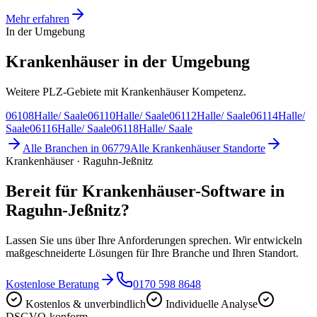
Mehr erfahren
In der Umgebung
Krankenhäuser in der Umgebung
Weitere PLZ-Gebiete mit Krankenhäuser Kompetenz.
06108
Halle/ Saale
06110
Halle/ Saale
06112
Halle/ Saale
06114
Halle/
Saale
06116
Halle/ Saale
06118
Halle/ Saale
Alle Branchen in
06779
Alle
Krankenhäuser
Standorte
Krankenhäuser · Raguhn-Jeßnitz
Bereit für Krankenhäuser-Software in
Raguhn-Jeßnitz?
Lassen Sie uns über Ihre Anforderungen sprechen. Wir entwickeln
maßgeschneiderte Lösungen für Ihre Branche und Ihren Standort.
Kostenlose Beratung
0170 598 8648
Kostenlos & unverbindlich
Individuelle Analyse
DSGVO-konform