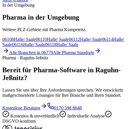
In der Umgebung
Pharma in der Umgebung
Weitere PLZ-Gebiete mit Pharma Kompetenz.
06108
Halle/ Saale
06110
Halle/ Saale
06112
Halle/ Saale
06114
Halle/
Saale
06116
Halle/ Saale
06118
Halle/ Saale
Alle Branchen in
06779
Alle
Pharma
Standorte
Pharma · Raguhn-Jeßnitz
Bereit für Pharma-Software in Raguhn-
Jeßnitz?
Lassen Sie uns über Ihre Anforderungen sprechen. Wir entwickeln
maßgeschneiderte Lösungen für Ihre Branche und Ihren Standort.
Kostenlose Beratung
0170 598 8648
Kostenlos & unverbindlich
Individuelle Analyse
DSGVO-konform