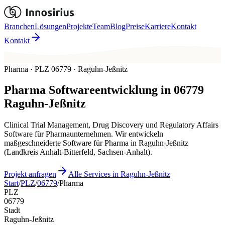
Branchen
Lösungen
Projekte
Team
Blog
Preise
Karriere
Kontakt
Kontakt
Pharma · PLZ 06779 · Raguhn-Jeßnitz
Pharma
Softwareentwicklung in
06779
Raguhn-Jeßnitz
Clinical Trial Management, Drug Discovery und Regulatory Affairs
Software für Pharmaunternehmen. Wir entwickeln
maßgeschneiderte Software für Pharma in Raguhn-Jeßnitz
(Landkreis Anhalt-Bitterfeld, Sachsen-Anhalt).
Projekt anfragen
Alle Services in Raguhn-Jeßnitz
Start
/
PLZ
/
06779
/
Pharma
PLZ
06779
Stadt
Raguhn-Jeßnitz