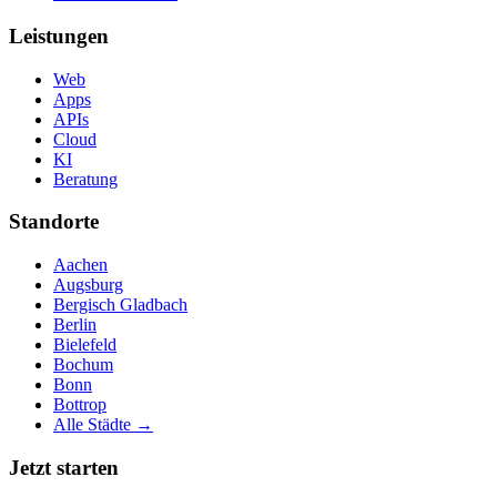
Leistungen
Web
Apps
APIs
Cloud
KI
Beratung
Standorte
Aachen
Augsburg
Bergisch Gladbach
Berlin
Bielefeld
Bochum
Bonn
Bottrop
Alle Städte →
Jetzt starten