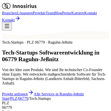
Branchen
Lösungen
Projekte
Team
Blog
Preise
Karriere
Kontakt
Kontakt
Tech-Startups · PLZ 06779 · Raguhn-Jeßnitz
Tech-Startups
Softwareentwicklung in
06779
Raguhn-Jeßnitz
Von der Idee zum Produkt. Wir sind Ihr technischer Co-Founder
ohne Equity. Wir entwickeln maßgeschneiderte Software für Tech-
Startups in Raguhn-Jeßnitz (Landkreis Anhalt-Bitterfeld, Sachsen-
Anhalt).
Projekt anfragen
Alle Services in Raguhn-Jeßnitz
Start
/
PLZ
/
06779
/
Tech-Startups
PLZ
06779