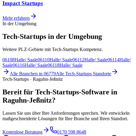
Impact Startups
Mehr erfahren
In der Umgebung
Tech-Startups in der Umgebung
Weitere PLZ-Gebiete mit Tech-Startups Kompetenz.
06108
Halle/ Saale
06110
Halle/ Saale
06112
Halle/ Saale
06114
Halle/
Saale
06116
Halle/ Saale
06118
Halle/ Saale
Alle Branchen in
06779
Alle
Tech-Startups
Standorte
Tech-Startups · Raguhn-Jeßnitz
Bereit für Tech-Startups-Software in
Raguhn-Jeßnitz?
Lassen Sie uns über Ihre Anforderungen sprechen. Wir entwickeln
maßgeschneiderte Lösungen für Ihre Branche und Ihren Standort.
Kostenlose Beratung
0170 598 8648