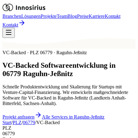
Branchen
Lösungen
Projekte
Team
Blog
Preise
Karriere
Kontakt
Kontakt
VC-Backed · PLZ 06779 · Raguhn-Jeßnitz
VC-Backed
Softwareentwicklung in
06779
Raguhn-Jeßnitz
Schnelle Produktentwicklung und Skalierung für Startups mit
Venture-Capital-Finanzierung. Wir entwickeln maßgeschneiderte
Software für VC-Backed in Raguhn-Jeßnitz (Landkreis Anhalt-
Bitterfeld, Sachsen-Anhalt).
Projekt anfragen
Alle Services in Raguhn-Jeßnitz
Start
/
PLZ
/
06779
/
VC-Backed
PLZ
06779