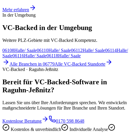
Mehr erfahren
In der Umgebung
VC-Backed in der Umgebung
Weitere PLZ-Gebiete mit VC-Backed Kompetenz.
06108
Halle/ Saale
06110
Halle/ Saale
06112
Halle/ Saale
06114
Halle/
Saale
06116
Halle/ Saale
06118
Halle/ Saale
Alle Branchen in
06779
Alle
VC-Backed
Standorte
VC-Backed · Raguhn-Jeßnitz
Bereit für VC-Backed-Software in
Raguhn-Jeßnitz?
Lassen Sie uns über Ihre Anforderungen sprechen. Wir entwickeln
maßgeschneiderte Lösungen für Ihre Branche und Ihren Standort.
Kostenlose Beratung
0170 598 8648
Kostenlos & unverbindlich
Individuelle Analyse