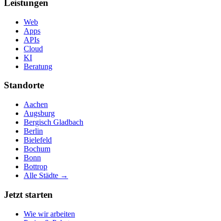
Leistungen
Web
Apps
APIs
Cloud
KI
Beratung
Standorte
Aachen
Augsburg
Bergisch Gladbach
Berlin
Bielefeld
Bochum
Bonn
Bottrop
Alle Städte →
Jetzt starten
Wie wir arbeiten