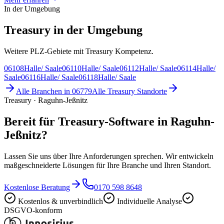
In der Umgebung
Treasury in der Umgebung
Weitere PLZ-Gebiete mit Treasury Kompetenz.
06108
Halle/ Saale
06110
Halle/ Saale
06112
Halle/ Saale
06114
Halle/
Saale
06116
Halle/ Saale
06118
Halle/ Saale
Alle Branchen in
06779
Alle
Treasury
Standorte
Treasury · Raguhn-Jeßnitz
Bereit für Treasury-Software in Raguhn-
Jeßnitz?
Lassen Sie uns über Ihre Anforderungen sprechen. Wir entwickeln
maßgeschneiderte Lösungen für Ihre Branche und Ihren Standort.
Kostenlose Beratung
0170 598 8648
Kostenlos & unverbindlich
Individuelle Analyse
DSGVO-konform