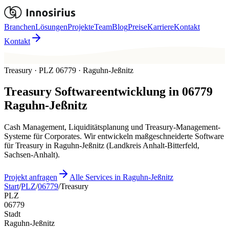
Branchen
Lösungen
Projekte
Team
Blog
Preise
Karriere
Kontakt
Kontakt
Treasury · PLZ 06779 · Raguhn-Jeßnitz
Treasury
Softwareentwicklung in
06779
Raguhn-Jeßnitz
Cash Management, Liquiditätsplanung und Treasury-Management-
Systeme für Corporates. Wir entwickeln maßgeschneiderte Software
für Treasury in Raguhn-Jeßnitz (Landkreis Anhalt-Bitterfeld,
Sachsen-Anhalt).
Projekt anfragen
Alle Services in Raguhn-Jeßnitz
Start
/
PLZ
/
06779
/
Treasury
PLZ
06779
Stadt
Raguhn-Jeßnitz