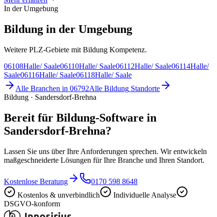
In der Umgebung
Bildung in der Umgebung
Weitere PLZ-Gebiete mit Bildung Kompetenz.
06108
Halle/ Saale
06110
Halle/ Saale
06112
Halle/ Saale
06114
Halle/
Saale
06116
Halle/ Saale
06118
Halle/ Saale
Alle Branchen in
06792
Alle
Bildung
Standorte
Bildung · Sandersdorf-Brehna
Bereit für Bildung-Software in
Sandersdorf-Brehna?
Lassen Sie uns über Ihre Anforderungen sprechen. Wir entwickeln
maßgeschneiderte Lösungen für Ihre Branche und Ihren Standort.
Kostenlose Beratung
0170 598 8648
Kostenlos & unverbindlich
Individuelle Analyse
DSGVO-konform