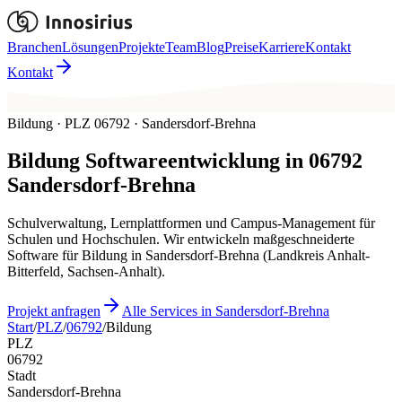
Branchen
Lösungen
Projekte
Team
Blog
Preise
Karriere
Kontakt
Kontakt
Bildung · PLZ 06792 · Sandersdorf-Brehna
Bildung
Softwareentwicklung in
06792
Sandersdorf-Brehna
Schulverwaltung, Lernplattformen und Campus-Management für
Schulen und Hochschulen. Wir entwickeln maßgeschneiderte
Software für Bildung in Sandersdorf-Brehna (Landkreis Anhalt-
Bitterfeld, Sachsen-Anhalt).
Projekt anfragen
Alle Services in Sandersdorf-Brehna
Start
/
PLZ
/
06792
/
Bildung
PLZ
06792
Stadt
Sandersdorf-Brehna