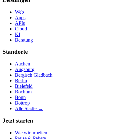
Web
Apps
APIs
Cloud
KI
Beratung
Standorte
Aachen
Augsburg
Bergisch Gladbach
Berlin
Bielefeld
Bochum
Bonn
Bottrop
Alle Städte →
Jetzt starten
Wie wir arbeiten
Preise & Pakete