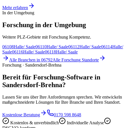
Mehr erfahren
In der Umgebung
Forschung in der Umgebung
Weitere PLZ-Gebiete mit Forschung Kompetenz.
06108
Halle/ Saale
06110
Halle/ Saale
06112
Halle/ Saale
06114
Halle/
Saale
06116
Halle/ Saale
06118
Halle/ Saale
Alle Branchen in
06792
Alle
Forschung
Standorte
Forschung · Sandersdorf-Brehna
Bereit für Forschung-Software in
Sandersdorf-Brehna?
Lassen Sie uns über Ihre Anforderungen sprechen. Wir entwickeln
maßgeschneiderte Lösungen für Ihre Branche und Ihren Standort.
Kostenlose Beratung
0170 598 8648
Kostenlos & unverbindlich
Individuelle Analyse
DSGVO-konform