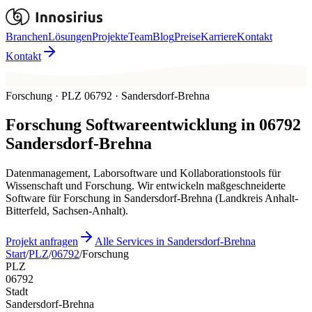
Branchen
Lösungen
Projekte
Team
Blog
Preise
Karriere
Kontakt
Kontakt
Forschung · PLZ 06792 · Sandersdorf-Brehna
Forschung
Softwareentwicklung in
06792
Sandersdorf-Brehna
Datenmanagement, Laborsoftware und Kollaborationstools für
Wissenschaft und Forschung. Wir entwickeln maßgeschneiderte
Software für Forschung in Sandersdorf-Brehna (Landkreis Anhalt-
Bitterfeld, Sachsen-Anhalt).
Projekt anfragen
Alle Services in Sandersdorf-Brehna
Start
/
PLZ
/
06792
/
Forschung
PLZ
06792
Stadt
Sandersdorf-Brehna