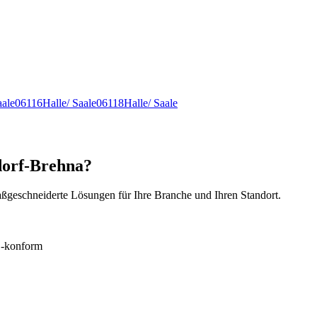
aale
06116
Halle/ Saale
06118
Halle/ Saale
dorf-Brehna?
ßgeschneiderte Lösungen für Ihre Branche und Ihren Standort.
konform