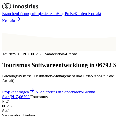
Branchen
Lösungen
Projekte
Team
Blog
Preise
Karriere
Kontakt
Kontakt
Tourismus · PLZ 06792 · Sandersdorf-Brehna
Tourismus
Softwareentwicklung in
06792
Buchungssysteme, Destination-Management und Reise-Apps für die To
Anhalt).
Projekt anfragen
Alle Services in Sandersdorf-Brehna
Start
/
PLZ
/
06792
/
Tourismus
PLZ
06792
Stadt
Sandersdorf-Brehna