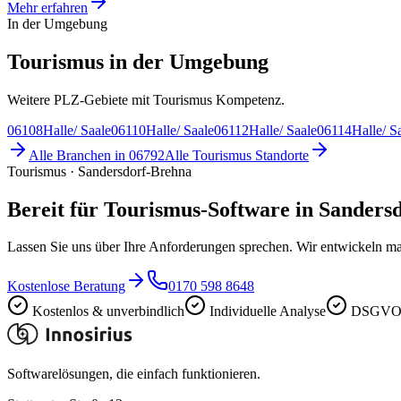
Mehr erfahren
In der Umgebung
Tourismus in der Umgebung
Weitere PLZ-Gebiete mit Tourismus Kompetenz.
06108
Halle/ Saale
06110
Halle/ Saale
06112
Halle/ Saale
06114
Halle/ S
Alle Branchen in
06792
Alle
Tourismus
Standorte
Tourismus · Sandersdorf-Brehna
Bereit für Tourismus-Software in Sanders
Lassen Sie uns über Ihre Anforderungen sprechen. Wir entwickeln ma
Kostenlose Beratung
0170 598 8648
Kostenlos & unverbindlich
Individuelle Analyse
DSGVO-
Softwarelösungen, die einfach funktionieren.