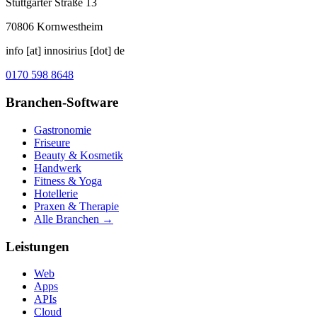
Stuttgarter Straße 13
70806
Kornwestheim
info [at] innosirius [dot] de
0170 598 8648
Branchen-Software
Gastronomie
Friseure
Beauty & Kosmetik
Handwerk
Fitness & Yoga
Hotellerie
Praxen & Therapie
Alle Branchen →
Leistungen
Web
Apps
APIs
Cloud