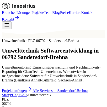
Branchen
Lösungen
Projekte
Team
Blog
Preise
Karriere
Kontakt
Kontakt
Umwelttechnik · PLZ 06792 · Sandersdorf-Brehna
Umwelttechnik
Softwareentwicklung in
06792
Sandersdorf-Brehna
Umweltmonitoring, Emissionsüberwachung und Nachhaltigkeits-
Reporting für CleanTech-Unternehmen. Wir entwickeln
maßgeschneiderte Software für Umwelttechnik in Sandersdorf-
Brehna (Landkreis Anhalt-Bitterfeld, Sachsen-Anhalt).
Projekt anfragen
Alle Services in Sandersdorf-Brehna
Start
/
PLZ
/
06792
/
Umwelttechnik
PLZ
06792