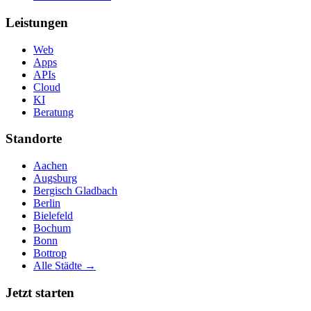
Leistungen
Web
Apps
APIs
Cloud
KI
Beratung
Standorte
Aachen
Augsburg
Bergisch Gladbach
Berlin
Bielefeld
Bochum
Bonn
Bottrop
Alle Städte →
Jetzt starten