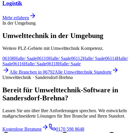
Logistik
Mehr erfahren
In der Umgebung
Umwelttechnik in der Umgebung
Weitere PLZ-Gebiete mit Umwelttechnik Kompetenz.
06108
Halle/ Saale
06110
Halle/ Saale
06112
Halle/ Saale
06114
Halle/
Saale
06116
Halle/ Saale
06118
Halle/ Saale
Alle Branchen in
06792
Alle
Umwelttechnik
Standorte
Umwelttechnik · Sandersdorf-Brehna
Bereit für Umwelttechnik-Software in
Sandersdorf-Brehna?
Lassen Sie uns über Ihre Anforderungen sprechen. Wir entwickeln
maßgeschneiderte Lösungen für Ihre Branche und Ihren Standort.
Kostenlose Beratung
0170 598 8648