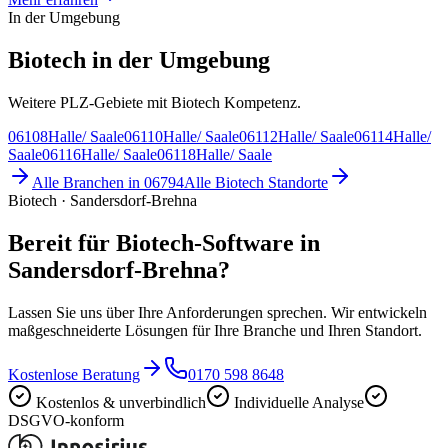
In der Umgebung
Biotech in der Umgebung
Weitere PLZ-Gebiete mit Biotech Kompetenz.
06108
Halle/ Saale
06110
Halle/ Saale
06112
Halle/ Saale
06114
Halle/
Saale
06116
Halle/ Saale
06118
Halle/ Saale
Alle Branchen in
06794
Alle
Biotech
Standorte
Biotech · Sandersdorf-Brehna
Bereit für Biotech-Software in
Sandersdorf-Brehna?
Lassen Sie uns über Ihre Anforderungen sprechen. Wir entwickeln
maßgeschneiderte Lösungen für Ihre Branche und Ihren Standort.
Kostenlose Beratung
0170 598 8648
Kostenlos & unverbindlich
Individuelle Analyse
DSGVO-konform