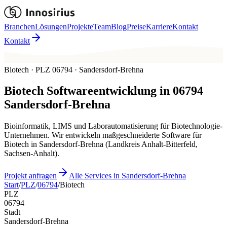
Branchen
Lösungen
Projekte
Team
Blog
Preise
Karriere
Kontakt
Kontakt
Biotech · PLZ 06794 · Sandersdorf-Brehna
Biotech
Softwareentwicklung in
06794
Sandersdorf-Brehna
Bioinformatik, LIMS und Laborautomatisierung für Biotechnologie-
Unternehmen. Wir entwickeln maßgeschneiderte Software für
Biotech in Sandersdorf-Brehna (Landkreis Anhalt-Bitterfeld,
Sachsen-Anhalt).
Projekt anfragen
Alle Services in Sandersdorf-Brehna
Start
/
PLZ
/
06794
/
Biotech
PLZ
06794
Stadt
Sandersdorf-Brehna