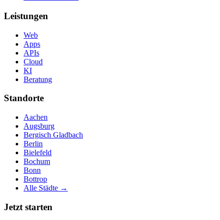
Leistungen
Web
Apps
APIs
Cloud
KI
Beratung
Standorte
Aachen
Augsburg
Bergisch Gladbach
Berlin
Bielefeld
Bochum
Bonn
Bottrop
Alle Städte →
Jetzt starten