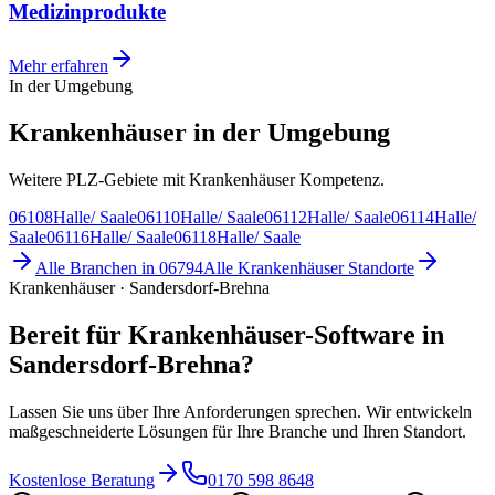
Medizinprodukte
Mehr erfahren
In der Umgebung
Krankenhäuser in der Umgebung
Weitere PLZ-Gebiete mit Krankenhäuser Kompetenz.
06108
Halle/ Saale
06110
Halle/ Saale
06112
Halle/ Saale
06114
Halle/
Saale
06116
Halle/ Saale
06118
Halle/ Saale
Alle Branchen in
06794
Alle
Krankenhäuser
Standorte
Krankenhäuser · Sandersdorf-Brehna
Bereit für Krankenhäuser-Software in
Sandersdorf-Brehna?
Lassen Sie uns über Ihre Anforderungen sprechen. Wir entwickeln
maßgeschneiderte Lösungen für Ihre Branche und Ihren Standort.
Kostenlose Beratung
0170 598 8648