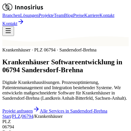
Branchen
Lösungen
Projekte
Team
Blog
Preise
Karriere
Kontakt
Kontakt
Krankenhäuser · PLZ 06794 · Sandersdorf-Brehna
Krankenhäuser
Softwareentwicklung in
06794
Sandersdorf-Brehna
Digitale Krankenhauslösungen. Prozessoptimierung,
Patientenmanagement und Integration bestehender Systeme. Wir
entwickeln maßgeschneiderte Software für Krankenhäuser in
Sandersdorf-Brehna (Landkreis Anhalt-Bitterfeld, Sachsen-Anhalt).
Projekt anfragen
Alle Services in Sandersdorf-Brehna
Start
/
PLZ
/
06794
/
Krankenhäuser
PLZ
06794