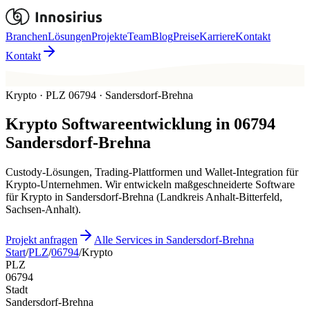
Branchen
Lösungen
Projekte
Team
Blog
Preise
Karriere
Kontakt
Kontakt
Krypto · PLZ 06794 · Sandersdorf-Brehna
Krypto
Softwareentwicklung in
06794
Sandersdorf-Brehna
Custody-Lösungen, Trading-Plattformen und Wallet-Integration für
Krypto-Unternehmen. Wir entwickeln maßgeschneiderte Software
für Krypto in Sandersdorf-Brehna (Landkreis Anhalt-Bitterfeld,
Sachsen-Anhalt).
Projekt anfragen
Alle Services in Sandersdorf-Brehna
Start
/
PLZ
/
06794
/
Krypto
PLZ
06794
Stadt
Sandersdorf-Brehna