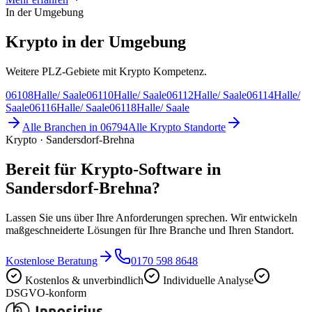
In der Umgebung
Krypto in der Umgebung
Weitere PLZ-Gebiete mit Krypto Kompetenz.
06108
Halle/ Saale
06110
Halle/ Saale
06112
Halle/ Saale
06114
Halle/
Saale
06116
Halle/ Saale
06118
Halle/ Saale
Alle Branchen in
06794
Alle
Krypto
Standorte
Krypto · Sandersdorf-Brehna
Bereit für Krypto-Software in
Sandersdorf-Brehna?
Lassen Sie uns über Ihre Anforderungen sprechen. Wir entwickeln
maßgeschneiderte Lösungen für Ihre Branche und Ihren Standort.
Kostenlose Beratung
0170 598 8648
Kostenlos & unverbindlich
Individuelle Analyse
DSGVO-konform