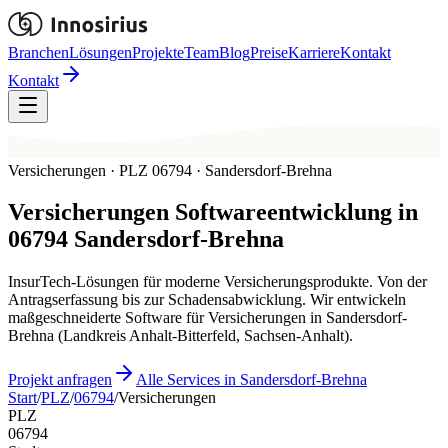
Branchen
Lösungen
Projekte
Team
Blog
Preise
Karriere
Kontakt
Kontakt
Versicherungen · PLZ 06794 · Sandersdorf-Brehna
Versicherungen
Softwareentwicklung in
06794
Sandersdorf-Brehna
InsurTech-Lösungen für moderne Versicherungsprodukte. Von der
Antragserfassung bis zur Schadensabwicklung. Wir entwickeln
maßgeschneiderte Software für Versicherungen in Sandersdorf-
Brehna (Landkreis Anhalt-Bitterfeld, Sachsen-Anhalt).
Projekt anfragen
Alle Services in Sandersdorf-Brehna
Start
/
PLZ
/
06794
/
Versicherungen
PLZ
06794