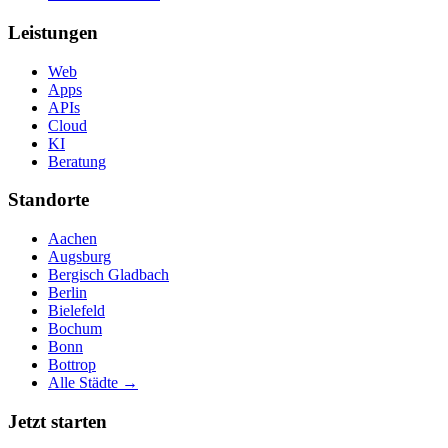
Leistungen
Web
Apps
APIs
Cloud
KI
Beratung
Standorte
Aachen
Augsburg
Bergisch Gladbach
Berlin
Bielefeld
Bochum
Bonn
Bottrop
Alle Städte →
Jetzt starten