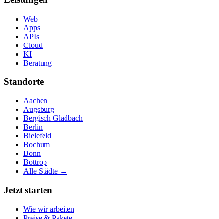
Web
Apps
APIs
Cloud
KI
Beratung
Standorte
Aachen
Augsburg
Bergisch Gladbach
Berlin
Bielefeld
Bochum
Bonn
Bottrop
Alle Städte →
Jetzt starten
Wie wir arbeiten
Preise & Pakete