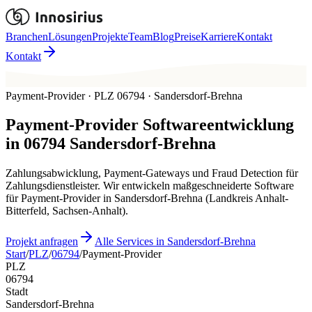
Branchen
Lösungen
Projekte
Team
Blog
Preise
Karriere
Kontakt
Kontakt
Payment-Provider · PLZ 06794 · Sandersdorf-Brehna
Payment-Provider
Softwareentwicklung
in
06794
Sandersdorf-Brehna
Zahlungsabwicklung, Payment-Gateways und Fraud Detection für
Zahlungsdienstleister. Wir entwickeln maßgeschneiderte Software
für Payment-Provider in Sandersdorf-Brehna (Landkreis Anhalt-
Bitterfeld, Sachsen-Anhalt).
Projekt anfragen
Alle Services in Sandersdorf-Brehna
Start
/
PLZ
/
06794
/
Payment-Provider
PLZ
06794
Stadt
Sandersdorf-Brehna