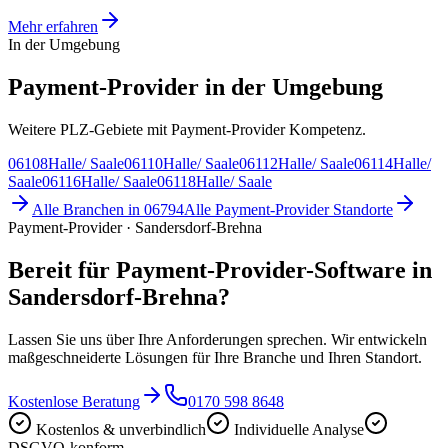
Mehr erfahren
In der Umgebung
Payment-Provider in der Umgebung
Weitere PLZ-Gebiete mit Payment-Provider Kompetenz.
06108
Halle/ Saale
06110
Halle/ Saale
06112
Halle/ Saale
06114
Halle/
Saale
06116
Halle/ Saale
06118
Halle/ Saale
Alle Branchen in
06794
Alle
Payment-Provider
Standorte
Payment-Provider · Sandersdorf-Brehna
Bereit für Payment-Provider-Software in
Sandersdorf-Brehna?
Lassen Sie uns über Ihre Anforderungen sprechen. Wir entwickeln
maßgeschneiderte Lösungen für Ihre Branche und Ihren Standort.
Kostenlose Beratung
0170 598 8648
Kostenlos & unverbindlich
Individuelle Analyse
DSGVO-konform