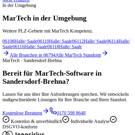
In der Umgebung
MarTech in der Umgebung
Weitere PLZ-Gebiete mit MarTech Kompetenz.
06108
Halle/ Saale
06110
Halle/ Saale
06112
Halle/ Saale
06114
Halle/
Saale
06116
Halle/ Saale
06118
Halle/ Saale
Alle Branchen in
06794
Alle
MarTech
Standorte
MarTech · Sandersdorf-Brehna
Bereit für MarTech-Software in
Sandersdorf-Brehna?
Lassen Sie uns über Ihre Anforderungen sprechen. Wir entwickeln
maßgeschneiderte Lösungen für Ihre Branche und Ihren Standort.
Kostenlose Beratung
0170 598 8648
Kostenlos & unverbindlich
Individuelle Analyse
DSGVO-konform