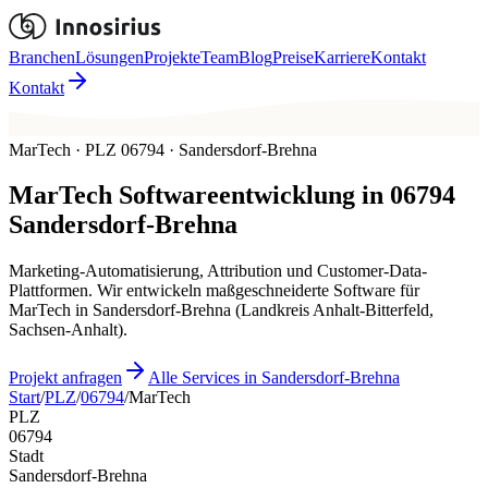
Branchen
Lösungen
Projekte
Team
Blog
Preise
Karriere
Kontakt
Kontakt
MarTech · PLZ 06794 · Sandersdorf-Brehna
MarTech
Softwareentwicklung in
06794
Sandersdorf-Brehna
Marketing-Automatisierung, Attribution und Customer-Data-
Plattformen. Wir entwickeln maßgeschneiderte Software für
MarTech in Sandersdorf-Brehna (Landkreis Anhalt-Bitterfeld,
Sachsen-Anhalt).
Projekt anfragen
Alle Services in Sandersdorf-Brehna
Start
/
PLZ
/
06794
/
MarTech
PLZ
06794
Stadt
Sandersdorf-Brehna