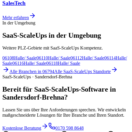
SalesTech
Mehr erfahren
In der Umgebung
SaaS-ScaleUps in der Umgebung
Weitere PLZ-Gebiete mit SaaS-ScaleUps Kompetenz.
06108
Halle/ Saale
06110
Halle/ Saale
06112
Halle/ Saale
06114
Halle/
Saale
06116
Halle/ Saale
06118
Halle/ Saale
Alle Branchen in
06794
Alle
SaaS-ScaleUps
Standorte
SaaS-ScaleUps · Sandersdorf-Brehna
Bereit für SaaS-ScaleUps-Software in
Sandersdorf-Brehna?
Lassen Sie uns über Ihre Anforderungen sprechen. Wir entwickeln
maßgeschneiderte Lösungen für Ihre Branche und Ihren Standort.
Kostenlose Beratung
0170 598 8648