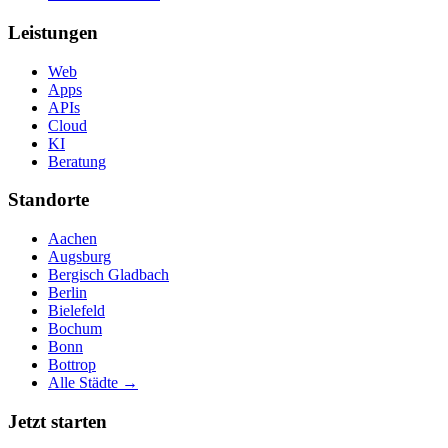
Leistungen
Web
Apps
APIs
Cloud
KI
Beratung
Standorte
Aachen
Augsburg
Bergisch Gladbach
Berlin
Bielefeld
Bochum
Bonn
Bottrop
Alle Städte →
Jetzt starten