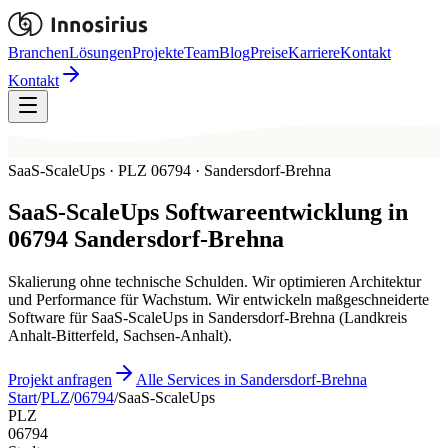
Branchen
Lösungen
Projekte
Team
Blog
Preise
Karriere
Kontakt
Kontakt
SaaS-ScaleUps · PLZ 06794 · Sandersdorf-Brehna
SaaS-ScaleUps
Softwareentwicklung in
06794
Sandersdorf-Brehna
Skalierung ohne technische Schulden. Wir optimieren Architektur
und Performance für Wachstum. Wir entwickeln maßgeschneiderte
Software für SaaS-ScaleUps in Sandersdorf-Brehna (Landkreis
Anhalt-Bitterfeld, Sachsen-Anhalt).
Projekt anfragen
Alle Services in Sandersdorf-Brehna
Start
/
PLZ
/
06794
/
SaaS-ScaleUps
PLZ
06794