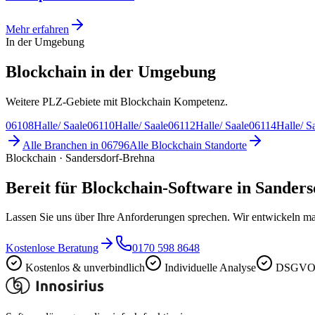
Mehr erfahren
In der Umgebung
Blockchain in der Umgebung
Weitere PLZ-Gebiete mit Blockchain Kompetenz.
06108
Halle/ Saale
06110
Halle/ Saale
06112
Halle/ Saale
06114
Halle/ S
Alle Branchen in
06796
Alle
Blockchain
Standorte
Blockchain · Sandersdorf-Brehna
Bereit für Blockchain-Software in Sander
Lassen Sie uns über Ihre Anforderungen sprechen. Wir entwickeln ma
Kostenlose Beratung
0170 598 8648
Kostenlos & unverbindlich
Individuelle Analyse
DSGVO-