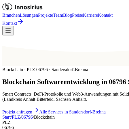
Branchen
Lösungen
Projekte
Team
Blog
Preise
Karriere
Kontakt
Kontakt
Blockchain · PLZ 06796 · Sandersdorf-Brehna
Blockchain
Softwareentwicklung in
06796
Smart Contracts, DeFi-Protokolle und Web3-Anwendungen mit Solidi
(Landkreis Anhalt-Bitterfeld, Sachsen-Anhalt).
Projekt anfragen
Alle Services in Sandersdorf-Brehna
Start
/
PLZ
/
06796
/
Blockchain
PLZ
06796