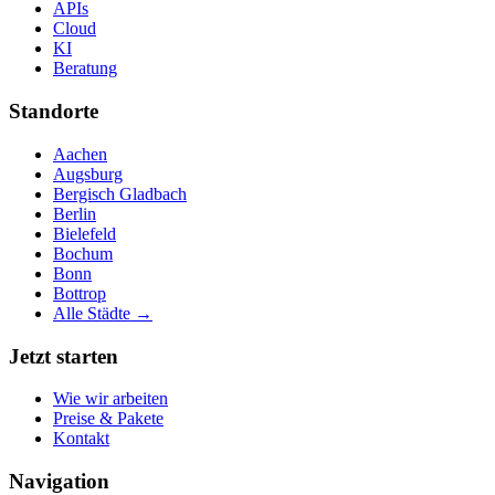
APIs
Cloud
KI
Beratung
Standorte
Aachen
Augsburg
Bergisch Gladbach
Berlin
Bielefeld
Bochum
Bonn
Bottrop
Alle Städte →
Jetzt starten
Wie wir arbeiten
Preise & Pakete
Kontakt
Navigation