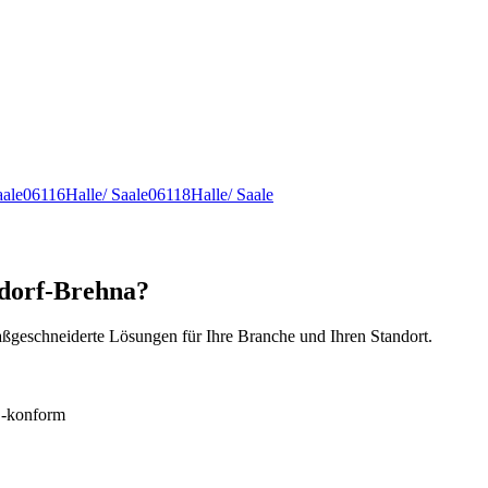
aale
06116
Halle/ Saale
06118
Halle/ Saale
sdorf-Brehna?
ßgeschneiderte Lösungen für Ihre Branche und Ihren Standort.
konform