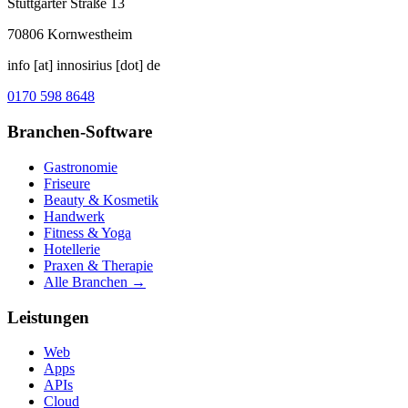
Stuttgarter Straße 13
70806
Kornwestheim
info [at] innosirius [dot] de
0170 598 8648
Branchen-Software
Gastronomie
Friseure
Beauty & Kosmetik
Handwerk
Fitness & Yoga
Hotellerie
Praxen & Therapie
Alle Branchen →
Leistungen
Web
Apps
APIs
Cloud