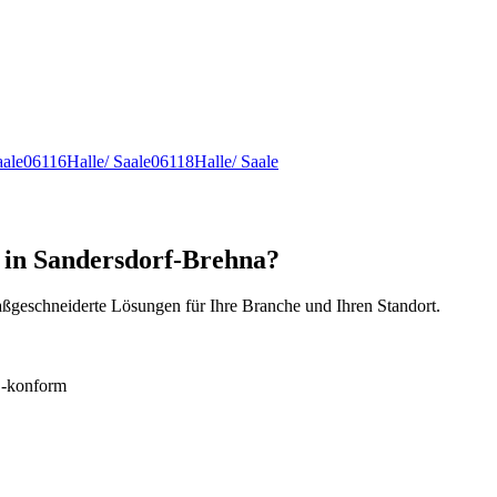
aale
06116
Halle/ Saale
06118
Halle/ Saale
 in Sandersdorf-Brehna?
ßgeschneiderte Lösungen für Ihre Branche und Ihren Standort.
konform