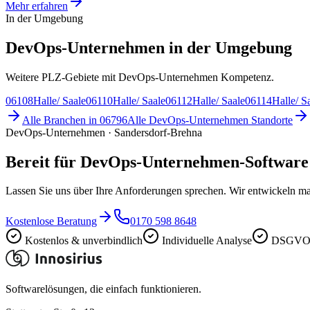
Mehr erfahren
In der Umgebung
DevOps-Unternehmen in der Umgebung
Weitere PLZ-Gebiete mit DevOps-Unternehmen Kompetenz.
06108
Halle/ Saale
06110
Halle/ Saale
06112
Halle/ Saale
06114
Halle/ S
Alle Branchen in
06796
Alle
DevOps-Unternehmen
Standorte
DevOps-Unternehmen · Sandersdorf-Brehna
Bereit für DevOps-Unternehmen-Software
Lassen Sie uns über Ihre Anforderungen sprechen. Wir entwickeln ma
Kostenlose Beratung
0170 598 8648
Kostenlos & unverbindlich
Individuelle Analyse
DSGVO-
Softwarelösungen, die einfach funktionieren.