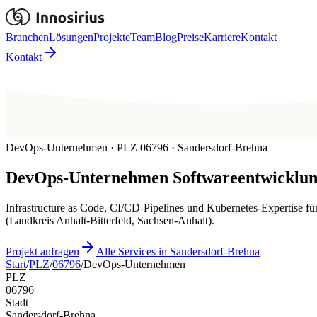
Branchen
Lösungen
Projekte
Team
Blog
Preise
Karriere
Kontakt
Kontakt
DevOps-Unternehmen · PLZ 06796 · Sandersdorf-Brehna
DevOps-Unternehmen
Softwareentwicklun
Infrastructure as Code, CI/CD-Pipelines und Kubernetes-Expertise 
(Landkreis Anhalt-Bitterfeld, Sachsen-Anhalt).
Projekt anfragen
Alle Services in Sandersdorf-Brehna
Start
/
PLZ
/
06796
/
DevOps-Unternehmen
PLZ
06796
Stadt
Sandersdorf-Brehna