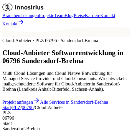
Branchen
Lösungen
Projekte
Team
Blog
Preise
Karriere
Kontakt
Kontakt
Cloud-Anbieter · PLZ 06796 · Sandersdorf-Brehna
Cloud-Anbieter
Softwareentwicklung in
06796
Sandersdorf-Brehna
Multi-Cloud-Lösungen und Cloud-Native-Entwicklung für
Managed Service Provider und Cloud-Consultants. Wir entwickeln
maßgeschneiderte Software für Cloud-Anbieter in Sandersdorf-
Brehna (Landkreis Anhalt-Bitterfeld, Sachsen-Anhalt).
Projekt anfragen
Alle Services in Sandersdorf-Brehna
Start
/
PLZ
/
06796
/
Cloud-Anbieter
PLZ
06796
Stadt
Sandersdorf-Brehna