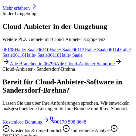
Mehr erfahren
In der Umgebung
Cloud-Anbieter in der Umgebung
Weitere PLZ-Gebiete mit Cloud-Anbieter Kompetenz.
06108
Halle/ Saale
06110
Halle/ Saale
06112
Halle/ Saale
06114
Halle/
Saale
06116
Halle/ Saale
06118
Halle/ Saale
Alle Branchen in
06796
Alle
Cloud-Anbieter
Standorte
Cloud-Anbieter · Sandersdorf-Brehna
Bereit für Cloud-Anbieter-Software in
Sandersdorf-Brehna?
Lassen Sie uns über Ihre Anforderungen sprechen. Wir entwickeln
maßgeschneiderte Lösungen für Ihre Branche und Ihren Standort.
Kostenlose Beratung
0170 598 8648
Kostenlos & unverbindlich
Individuelle Analyse
DSGVO-konform