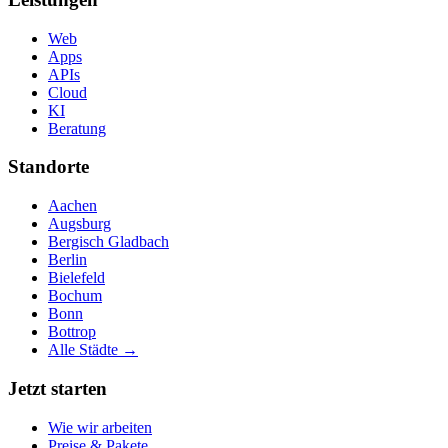
Web
Apps
APIs
Cloud
KI
Beratung
Standorte
Aachen
Augsburg
Bergisch Gladbach
Berlin
Bielefeld
Bochum
Bonn
Bottrop
Alle Städte →
Jetzt starten
Wie wir arbeiten
Preise & Pakete