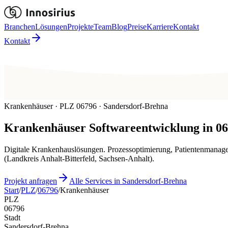
Branchen
Lösungen
Projekte
Team
Blog
Preise
Karriere
Kontakt
Kontakt
Krankenhäuser · PLZ 06796 · Sandersdorf-Brehna
Krankenhäuser
Softwareentwicklung in
06
Digitale Krankenhauslösungen. Prozessoptimierung, Patientenmanage
(Landkreis Anhalt-Bitterfeld, Sachsen-Anhalt).
Projekt anfragen
Alle Services in Sandersdorf-Brehna
Start
/
PLZ
/
06796
/
Krankenhäuser
PLZ
06796
Stadt
Sandersdorf-Brehna