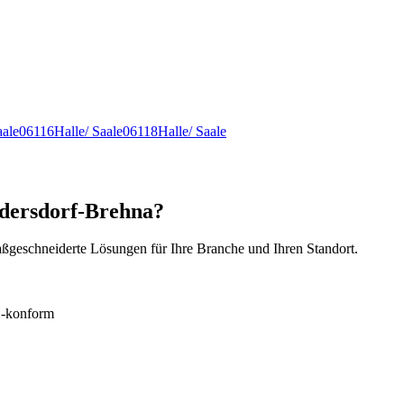
aale
06116
Halle/ Saale
06118
Halle/ Saale
ndersdorf-Brehna?
ßgeschneiderte Lösungen für Ihre Branche und Ihren Standort.
konform