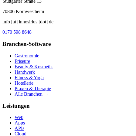
Stuttgarter Straße 13
70806
Kornwestheim
info [at] innosirius [dot] de
0170 598 8648
Branchen-Software
Gastronomie
Friseure
Beauty & Kosmetik
Handwerk
Fitness & Yoga
Hotellerie
Praxen & Therapie
Alle Branchen →
Leistungen
Web
Apps
APIs
Cloud