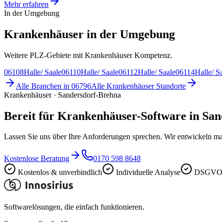
Mehr erfahren
In der Umgebung
Krankenhäuser in der Umgebung
Weitere PLZ-Gebiete mit Krankenhäuser Kompetenz.
06108
Halle/ Saale
06110
Halle/ Saale
06112
Halle/ Saale
06114
Halle/ S
Alle Branchen in
06796
Alle
Krankenhäuser
Standorte
Krankenhäuser · Sandersdorf-Brehna
Bereit für Krankenhäuser-Software in Sa
Lassen Sie uns über Ihre Anforderungen sprechen. Wir entwickeln ma
Kostenlose Beratung
0170 598 8648
Kostenlos & unverbindlich
Individuelle Analyse
DSGVO-
Softwarelösungen, die einfach funktionieren.