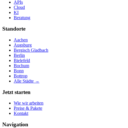
APIs
Cloud
KI
Beratung
Standorte
Aachen
Augsburg
Bergisch Gladbach
Berlin
Bielefeld
Bochum
Bonn
Bottrop
Alle Städte →
Jetzt starten
Wie wir arbeiten
Preise & Pakete
Kontakt
Navigation