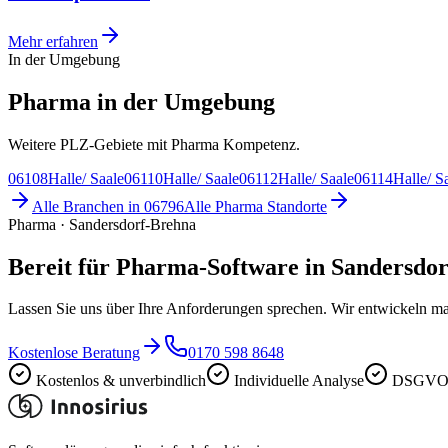
Mehr erfahren
In der Umgebung
Pharma in der Umgebung
Weitere PLZ-Gebiete mit Pharma Kompetenz.
06108
Halle/ Saale
06110
Halle/ Saale
06112
Halle/ Saale
06114
Halle/ S
Alle Branchen in
06796
Alle
Pharma
Standorte
Pharma · Sandersdorf-Brehna
Bereit für Pharma-Software in Sandersdo
Lassen Sie uns über Ihre Anforderungen sprechen. Wir entwickeln ma
Kostenlose Beratung
0170 598 8648
Kostenlos & unverbindlich
Individuelle Analyse
DSGVO-