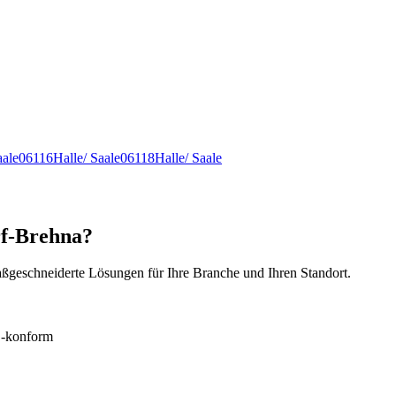
aale
06116
Halle/ Saale
06118
Halle/ Saale
rf-Brehna?
ßgeschneiderte Lösungen für Ihre Branche und Ihren Standort.
konform