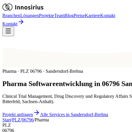
Branchen
Lösungen
Projekte
Team
Blog
Preise
Karriere
Kontakt
Kontakt
Pharma · PLZ 06796 · Sandersdorf-Brehna
Pharma
Softwareentwicklung in
06796
San
Clinical Trial Management, Drug Discovery und Regulatory Affairs 
Bitterfeld, Sachsen-Anhalt).
Projekt anfragen
Alle Services in Sandersdorf-Brehna
Start
/
PLZ
/
06796
/
Pharma
PLZ
06796