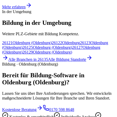
Mehr erfahren
In der Umgebung
Bildung in der Umgebung
Weitere PLZ-Gebiete mit Bildung Kompetenz.
26121
Oldenburg (Oldenburg)
26122
Oldenburg
26123
Oldenburg
(Oldenburg)
26125
Oldenburg (Oldenburg)
26127
Oldenburg
(Oldenburg)
26129
Oldenburg (Oldenburg)
Alle Branchen in
26135
Alle
Bildung
Standorte
Bildung · Oldenburg (Oldenburg)
Bereit für Bildung-Software in
Oldenburg (Oldenburg)?
Lassen Sie uns über Ihre Anforderungen sprechen. Wir entwickeln
maßgeschneiderte Lösungen für Ihre Branche und Ihren Standort.
Kostenlose Beratung
0170 598 8648
Kostenlos & unverbindlich
Individuelle Analyse