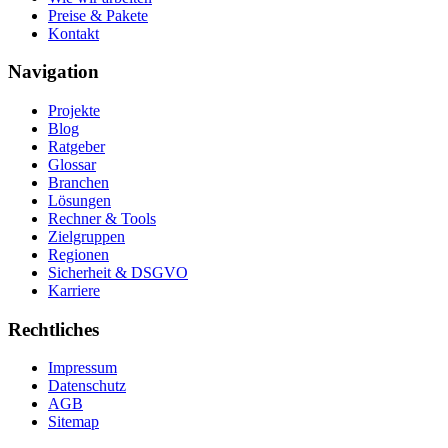
Preise & Pakete
Kontakt
Navigation
Projekte
Blog
Ratgeber
Glossar
Branchen
Lösungen
Rechner & Tools
Zielgruppen
Regionen
Sicherheit & DSGVO
Karriere
Rechtliches
Impressum
Datenschutz
AGB
Sitemap