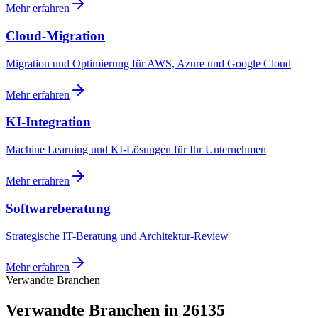
Mehr erfahren
Cloud-Migration
Migration und Optimierung für AWS, Azure und Google Cloud
Mehr erfahren
KI-Integration
Machine Learning und KI-Lösungen für Ihr Unternehmen
Mehr erfahren
Softwareberatung
Strategische IT-Beratung und Architektur-Review
Mehr erfahren
Verwandte Branchen
Verwandte Branchen in 26135