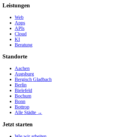
Leistungen
Web
Apps
APIs
Cloud
KI
Beratung
Standorte
Aachen
Augsburg
Bergisch Gladbach
Berlin
Bielefeld
Bochum
Bonn
Bottrop
Alle Städte →
Jetzt starten
Wie wir arbeiten