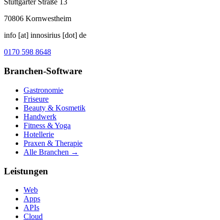
Stuttgarter Straße 13
70806
Kornwestheim
info [at] innosirius [dot] de
0170 598 8648
Branchen-Software
Gastronomie
Friseure
Beauty & Kosmetik
Handwerk
Fitness & Yoga
Hotellerie
Praxen & Therapie
Alle Branchen →
Leistungen
Web
Apps
APIs
Cloud