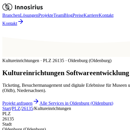
Branchen
Lösungen
Projekte
Team
Blog
Preise
Karriere
Kontakt
Kontakt
Kultureinrichtungen · PLZ 26135 · Oldenburg (Oldenburg)
Kultureinrichtungen
Softwareentwicklung
Ticketing, Besuchermanagement und digitale Erlebnisse für Museen u
(Oldb), Niedersachsen).
Projekt anfragen
Alle Services in Oldenburg (Oldenburg)
Start
/
PLZ
/
26135
/
Kultureinrichtungen
PLZ
26135
Stadt
Oldenburg (Oldenburg)